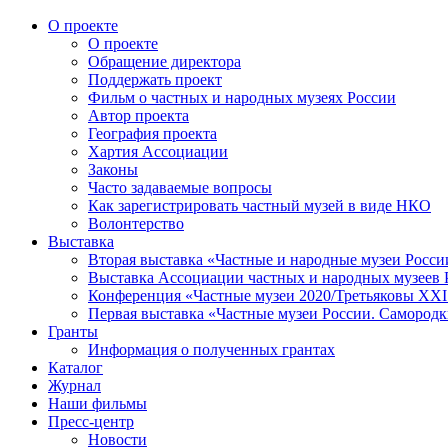
О проекте
О проекте
Обращение директора
Поддержать проект
Фильм о частных и народных музеях России
Автор проекта
География проекта
Хартия Ассоциации
Законы
Часто задаваемые вопросы
Как зарегистрировать частный музей в виде НКО
Волонтерство
Выставка
Вторая выставка «Частные и народные музеи Росси
Выставка Ассоциации частных и народных музеев Р
Конференция «Частные музеи 2020/Третьяковы XXI 
Первая выставка «Частные музеи России. Самородк
Гранты
Информация о полученных грантах
Каталог
Журнал
Наши фильмы
Пресс-центр
Новости