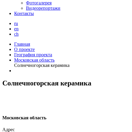
Фотогалерея
Видеорепортажи
Контакты
ru
en
ch
Главная
О проекте
География проекта
Московская область
Солнечногорская керамика
Солнечногорская керамика
М
осковская область
Адрес