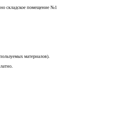
кино складское помещение №1
спользуемых материалов).
латно.