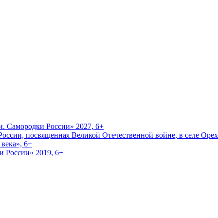
и. Самородки России» 2027, 6+
оссии, посвященная Великой Отечественной войне, в селе Орехо
века», 6+
и России» 2019, 6+