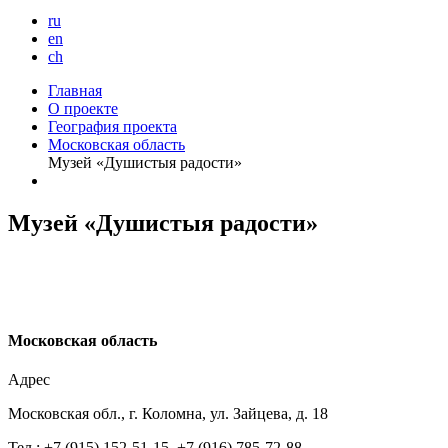
ru
en
ch
Главная
О проекте
География проекта
Московская область
Музей «Душистыя радости»
Музей «Душистыя радости»
М
осковская область
Адрес
Московская обл., г. Коломна, ул. Зайцева, д. 18
Тел.: +7 (915) 152-51-15, +7 (916) 785-72-88