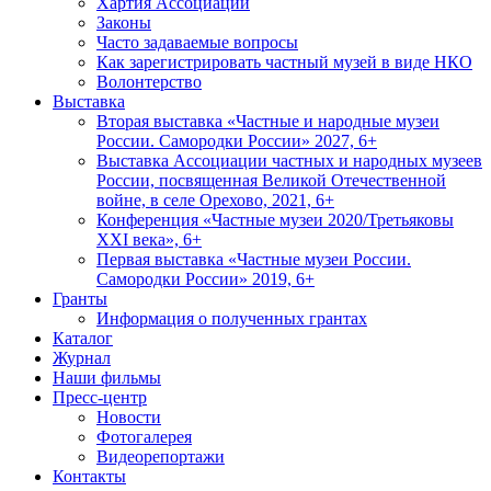
Хартия Ассоциации
Законы
Часто задаваемые вопросы
Как зарегистрировать частный музей в виде НКО
Волонтерство
Выставка
Вторая выставка «Частные и народные музеи
России. Самородки России» 2027, 6+
Выставка Ассоциации частных и народных музеев
России, посвященная Великой Отечественной
войне, в селе Орехово, 2021, 6+
Конференция «Частные музеи 2020/Третьяковы
XXI века», 6+
Первая выставка «Частные музеи России.
Самородки России» 2019, 6+
Гранты
Информация о полученных грантах
Каталог
Журнал
Наши фильмы
Пресс-центр
Новости
Фотогалерея
Видеорепортажи
Контакты