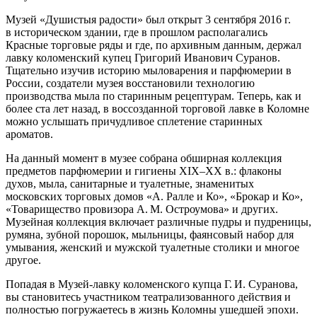
Музей «Душистыя радости» был открыт 3 сентября 2016 г.
в историческом здании, где в прошлом располагались
Красные торговые ряды и где, по архивным данным, держал
лавку коломенский купец Григорий Иванович Суранов.
Тщательно изучив историю мыловарения и парфюмерии в
России, создатели музея восстановили технологию
производства мыла по старинным рецептурам. Теперь, как и
более ста лет назад, в воссозданной торговой лавке в Коломне
можно услышать причудливое сплетение старинных
ароматов.
На данный момент в музее собрана обширная коллекция
предметов парфюмерии и гигиены XIX–XX в.: флаконы
духов, мыла, санитарные и туалетные, знаменитых
московских торговых домов «А. Ралле и Ко», «Брокар и Ко»,
«Товарищество провизора А. М. Остроумова» и других.
Музейная коллекция включает различные пудры и пудреницы,
румяна, зубной порошок, мыльницы, фаянсовый набор для
умывания, женский и мужской туалетные столики и многое
другое.
Попадая в Музей-лавку коломенского купца Г. И. Суранова,
вы становитесь участником театрализованного действия и
полностью погружаетесь в жизнь Коломны ушедшей эпохи.