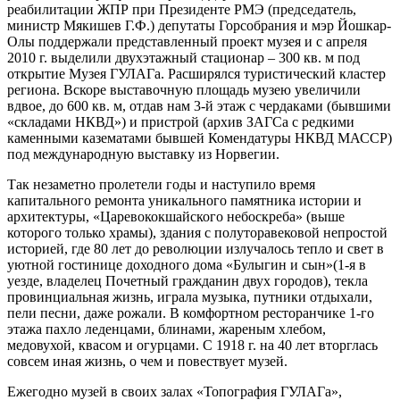
реабилитации ЖПР при Президенте РМЭ (председатель,
министр Мякишев Г.Ф.) депутаты Горсобрания и мэр Йошкар-
Олы поддержали представленный проект музея и с апреля
2010 г. выделили двухэтажный стационар – 300 кв. м под
открытие Музея ГУЛАГа. Расширялся туристический кластер
региона. Вскоре выставочную площадь музею увеличили
вдвое, до 600 кв. м, отдав нам 3-й этаж с чердаками (бывшими
«складами НКВД») и пристрой (архив ЗАГСа с редкими
каменными казематами бывшей Комендатуры НКВД МАССР)
под международную выставку из Норвегии.
Так незаметно пролетели годы и наступило время
капитального ремонта уникального памятника истории и
архитектуры, «Царевококшайского небоскреба» (выше
которого только храмы), здания с полуторавековой непростой
историей, где 80 лет до революции излучалось тепло и свет в
уютной гостинице доходного дома «Булыгин и сын»(1-я в
уезде, владелец Почетный гражданин двух городов), текла
провинциальная жизнь, играла музыка, путники отдыхали,
пели песни, даже рожали. В комфортном ресторанчике 1-го
этажа пахло леденцами, блинами, жареным хлебом,
медовухой, квасом и огурцами. С 1918 г. на 40 лет вторглась
совсем иная жизнь, о чем и повествует музей.
Ежегодно музей в своих залах «Топография ГУЛАГа»,