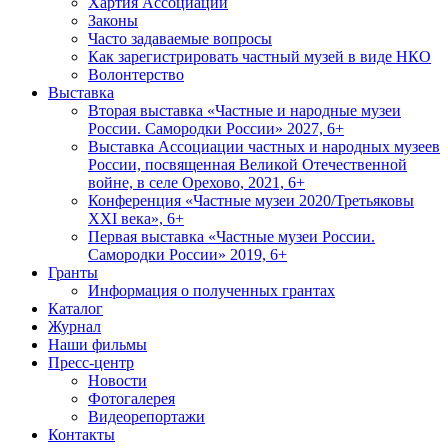
Хартия Ассоциации
Законы
Часто задаваемые вопросы
Как зарегистрировать частный музей в виде НКО
Волонтерство
Выставка
Вторая выставка «Частные и народные музеи
России. Самородки России» 2027, 6+
Выставка Ассоциации частных и народных музеев
России, посвященная Великой Отечественной
войне, в селе Орехово, 2021, 6+
Конференция «Частные музеи 2020/Третьяковы
XXI века», 6+
Первая выставка «Частные музеи России.
Самородки России» 2019, 6+
Гранты
Информация о полученных грантах
Каталог
Журнал
Наши фильмы
Пресс-центр
Новости
Фотогалерея
Видеорепортажи
Контакты