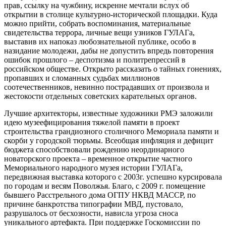
прав, ссылку на чужбину, искренне мечтали вслух об
открытии в столице культурно-исторической площадки. Куда
можно прийти, собрать воспоминания, материальные
свидетельства террора, личные вещи узников ГУЛАГа,
выставив их напоказ любознательной публике, особо в
назидание молодежи, дабы не допустить впредь повторения
ошибок прошлого – деспотизма и политрепрессий в
российском обществе. Открыто рассказать о тайных гонениях,
пропавших и сломанных судьбах миллионов
соотечественников, невинно пострадавших от произвола и
жестокости отдельных советских карательных органов.
Лучшие архитекторы, известные художники РМЭ заложили
идею музеефицирования тяжелой памяти в проект
строительства грандиозного столичного Мемориала памяти и
скорби у городской тюрьмы. Всеобщая инфляция и дефицит
бюджета способствовали рождению неординарного
новаторского проекта – временное открытие частного
Мемориального народного музея истории ГУЛАГа,
передвижная выставка которого с 2003г. успешно курсировала
по городам и весям Поволжья. Благо, с 2009 г. помещение
бывшего Расстрельного дома ОГПУ НКВД МАССР, по
причине банкротства типографии МВД, пустовало,
разрушалось от бесхозности, нависла угроза сноса
уникального артефакта. При поддержке Госкомиссии по