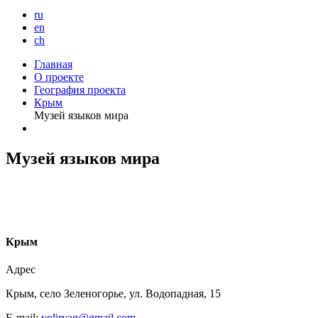
ru
en
ch
Главная
О проекте
География проекта
Крым
Музей языков мира
Музей языков мира
К
рым
Адрес
Крым, село Зеленогорье, ул. Водопадная, 15
Е-mail:
volirvag@gmail.com