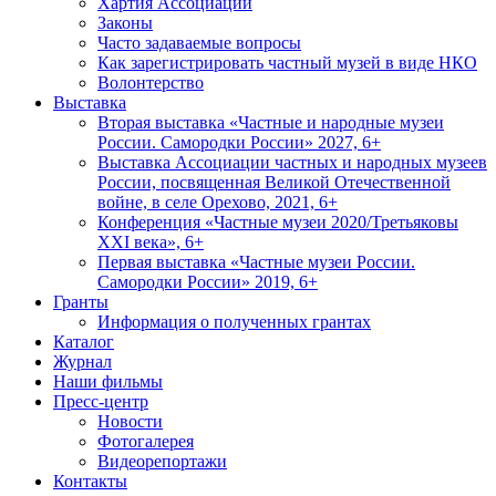
Хартия Ассоциации
Законы
Часто задаваемые вопросы
Как зарегистрировать частный музей в виде НКО
Волонтерство
Выставка
Вторая выставка «Частные и народные музеи
России. Самородки России» 2027, 6+
Выставка Ассоциации частных и народных музеев
России, посвященная Великой Отечественной
войне, в селе Орехово, 2021, 6+
Конференция «Частные музеи 2020/Третьяковы
XXI века», 6+
Первая выставка «Частные музеи России.
Самородки России» 2019, 6+
Гранты
Информация о полученных грантах
Каталог
Журнал
Наши фильмы
Пресс-центр
Новости
Фотогалерея
Видеорепортажи
Контакты