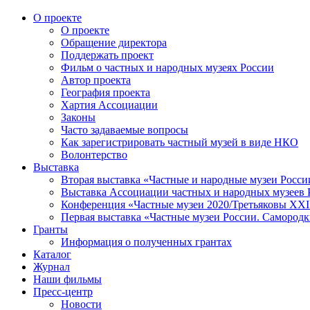
О проекте
О проекте
Обращение директора
Поддержать проект
Фильм о частных и народных музеях России
Автор проекта
География проекта
Хартия Ассоциации
Законы
Часто задаваемые вопросы
Как зарегистрировать частный музей в виде НКО
Волонтерство
Выставка
Вторая выставка «Частные и народные музеи Росси
Выставка Ассоциации частных и народных музеев Р
Конференция «Частные музеи 2020/Третьяковы XXI 
Первая выставка «Частные музеи России. Самородк
Гранты
Информация о полученных грантах
Каталог
Журнал
Наши фильмы
Пресс-центр
Новости