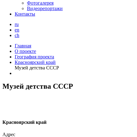
Фотогалерея
Видеорепортажи
Контакты
ru
en
ch
Главная
О проекте
География проекта
Красноярский край
Музей детства СССР
Музей детства СССР
К
расноярский край
Адрес