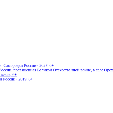
и. Самородки России» 2027, 6+
оссии, посвященная Великой Отечественной войне, в селе Орехо
века», 6+
и России» 2019, 6+