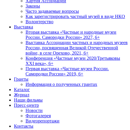
Хартия Ассоциации
Законы
Часто задаваемые вопросы
Как зарегистрировать частный музей в виде НКО
Волонтерство
Выставка
Вторая выставка «Частные и народные музеи
России. Самородки России» 2027, 6+
Выставка Ассоциации частных и народных музеев
России, посвященная Великой Отечественной
войне, в селе Орехово, 2021, 6+
Конференция «Частные музеи 2020/Третьяковы
XXI века», 6+
Первая выставка «Частные музеи России.
Самородки России» 2019, 6+
Гранты
Информация о полученных грантах
Каталог
Журнал
Наши фильмы
Пресс-центр
Новости
Фотогалерея
Видеорепортажи
Контакты