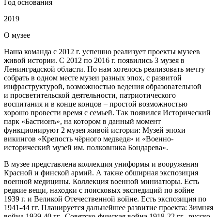
Год основания
2019
О
музее
Наша команда с 2012 г. успешно реализует проекты музеев
живой истории. С 2012 по 2016 г. появились 3 музея в
Ленинградской области. Но нам хотелось реализовать мечту –
собрать в одном месте музеи разных эпох, с развитой
инфраструктурой, возможностью ведения образовательной
и просветительской деятельности, патриотического
воспитания и в конце концов – простой возможностью
хорошо провести время с семьей. Так появился Исторический
парк «Бастионъ», на котором в данный момент
функционируют 2 музея живой истории: Музей эпохи
викингов «Крепость чёрного медведя» и «Военно-
исторический музей им. полковника Бондарева».
В музее представлена коллекция униформы и вооружения
Красной и финской армий. А также обширная экспозиция
военной медицины. Коллекция военной миниатюры. Есть
редкие вещи, находки с поисковых экспедиций по войне
1939 г. и Великой Отечественной войне. Есть экспозиция по
1941-44 гг. Планируется дальнейшее развитие проекта: Зимняя
война 1939-40 гг., Советско-финская война 1918-22 гг., русско-