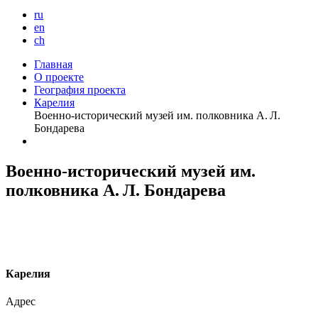
ru
en
ch
Главная
О проекте
География проекта
Карелия
Военно-исторический музей им. полковника А. Л.
Бондарева
Военно-исторический музей им.
полковника А. Л. Бондарева
К
арелия
Адрес