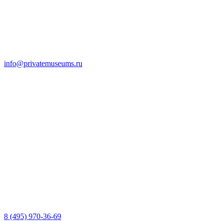
info@privatemuseums.ru
8 (495) 970-36-69