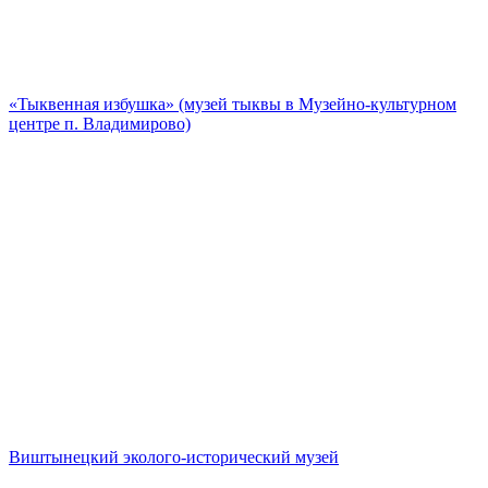
«Тыквенная избушка» (музей тыквы в Музейно-культурном
центре п. Владимирово)
Виштынецкий эколого-исторический музей