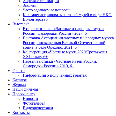
Хартия Ассоциации
Законы
Часто задаваемые вопросы
Как зарегистрировать частный музей в виде НКО
Волонтерство
Выставка
Вторая выставка «Частные и народные музеи
России. Самородки России» 2027, 6+
Выставка Ассоциации частных и народных музеев
России, посвященная Великой Отечественной
войне, в селе Орехово, 2021, 6+
Конференция «Частные музеи 2020/Третьяковы
XXI века», 6+
Первая выставка «Частные музеи России.
Самородки России» 2019, 6+
Гранты
Информация о полученных грантах
Каталог
Журнал
Наши фильмы
Пресс-центр
Новости
Фотогалерея
Видеорепортажи
Контакты