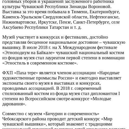
головных уборов и украшений заслуженного работника
культуры Чувашской Республики Зинаиды Вороновой.
Выставка за это время побывала в Тюмени, Екатеринбурге,
Каменск-Уральском Свердловской области, Нефтеюганске,
Нижневартовске, Иркутске, Пензе, Санкт-Петербурге, селе
Аксубаево Республики Татарстан и т. д.
Музей участвует в конкурсах и фестивалях, достойно
представляя бесценное национальное достояние – чувашскую
вышивку. В июле 2018 г. на X Международном фестивале
«Этноподиум на Байкале» чувашский национальный костюм
из фондов музея стал лауреатом первой степени в номинации
«Этностиль в современном костюме».
ФХП «Паха тере» является членом ассоциации «Народные
художественные промыслы России» и ежегодно выставляет
экспонаты своего музея в выставках и конкурсах,
проводимых ассоциацией. В 2018 г. современный
стилизованный костюм из фонда музея стал дипломантом I
степени во Всероссийском смотре-конкурсе «Молодые
дарования».
Совместно с музеем «Бичурин и современность»
Чебоксарского района проводит детский конкурс «Мир
чувашской вышивки», который знакомит с традициями