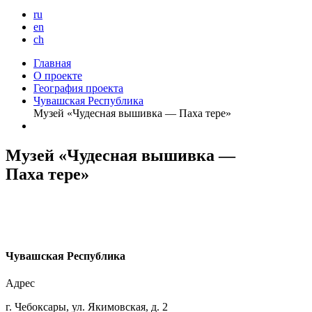
ru
en
ch
Главная
О проекте
География проекта
Чувашская Республика
Музей «Чудесная вышивка — Паха тере»
Музей «Чудесная вышивка —
Паха тере»
Ч
увашская Республика
Адрес
г. Чебоксары, ул. Якимовская, д. 2