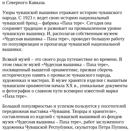
и Северного Кавказа.
Узоры чувашской вышивки отражают историю чувашского
народа. С 1923 г. ведет свою историю национальный
чувашский бренд – фабрика «Паха тере». Сегодня она
сохраняет традиции и развивает на промышленном уровне
чувашскую вышивку. И, располагая собственным музеем
«Чудесная вышивка – Паха тере», проводит большую работу
по популяризации и пропаганде чувашской национальной
вышивки.
Всякий музей – это своего рода путешествие во времени. В
этом смысле музей «Чудесная вышивка – Паха тере»,
посвященный вышитой орнаментике, призван сберечь
историческую память о промысле чувашского народа,
художниках и мастерах. В музее хранятся изделия с вышитым
чувашским орнаментом начала XX в., уникальные документы
и фотографии о славном пути всемирно известной марки
«Паха тере».
Большой популярностью и успехом пользуется у посетителей
передвижная выставка «Чувашия. Творцы и хранители»,
составленная из изделий с чувашской вышивкой из фондов
музея «Чудесная вышивка – Паха тере», работ заслуженного
художника Чувашской Республики, скульптора Петра Пупина,