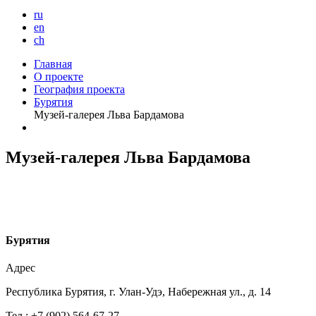
ru
en
ch
Главная
О проекте
География проекта
Бурятия
Музей-галерея Льва Бардамова
Музей-галерея Льва Бардамова
Б
урятия
Адрес
Республика Бурятия, г. Улан-Удэ, Набережная ул., д. 14
Тел.: +7 (902) 564-67-27