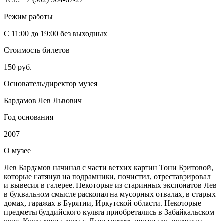
Режим работы
С 11:00 до 19:00 без выходных
Стоимость билетов
150 руб.
Основатель/директор музея
Бардамов Лев Львович
Год основания
2007
О
музее
Лев Бардамов начинал с части ветхих картин Тони Бритовой,
которые натянул на подрамники, почистил, отреставрировал
и вывесил в галерее. Некоторые из старинных экспонатов Лев
в буквальном смысле раскопал на мусорных отвалах, в старых
домах, гаражах в Бурятии, Иркутской области. Некоторые
предметы буддийского культа приобретались в Забайкальском
крае. Когда места дома у Льва хватать перестало, возникла