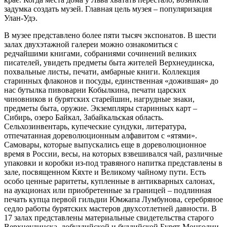
задумка создать музей. Главная цель музея – популяризация
Улан-Удэ.
В музее представлено более пяти тысяч экспонатов. В шести
залах двухэтажной галереи можно ознакомиться с
редчайшими книгами, собраниями сочинений великих
писателей, увидеть предметы быта жителей Верхнеудинска,
похвальные листы, печати, амбарные книги. Коллекция
старинных флаконов и посуды, единственная «дожившая» до
нас бутылка пивоварни Кобылкина, печати царских
чиновников и бурятских старейшин, нагрудные знаки,
предметы быта, оружие. Экземпляры старинных карт –
Сибирь, озеро Байкал, Забайкальская область.
Сельхозинвентарь, купеческие сундуки, литература,
отпечатанная дореволюционным алфавитом с «ятями».
Самовары, которые выпускались еще в дореволюционное
время в России, весы, на которых взвешивался чай, различные
упаковки и коробки из-под травяного напитка представлены в
зале, посвященном Кяхте и Великому чайному пути. Есть
особо ценные раритеты, купленные в антикварных салонах,
на аукционах или приобретенные за границей – подлинная
печать купца первой гильдии Юмжапа Лумбунова, серебряное
седло работы бурятских мастеров двухсотлетней давности. В
17 залах представлены материальные свидетельства старого
Верхнеудинска, добуддийской и буддийской Бурят-Монголии,