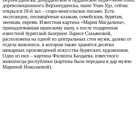
дореволюционного Верхнеудинска, ныне Улан-Удэ, сейчас
открылся 18-й зал – старо-монгольское письмо. Есть
экспозиции, посвящённые казакам, семейским, бурятам,
эвенкам, евреям. Известная картина «Мария Магдалина»,
принадлежавшая иранскому шаху, а после подаренная
известной бурятской балерине Ларисе Сахьяновой,
расположена на одной из центральных стен музея, далеко от
отдела живописи, в котором также хранятся десятки
шикарных произведений искусства бурятских художников.
Одно из них – картина Филиппа Балдаева, известного
живописца республики (картина была передана в дар музею
Мариной Николаевой).