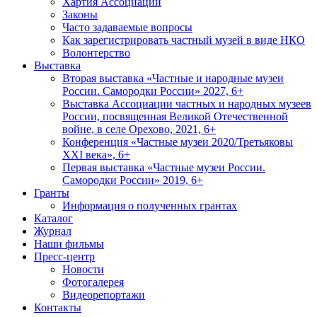
Хартия Ассоциации
Законы
Часто задаваемые вопросы
Как зарегистрировать частный музей в виде НКО
Волонтерство
Выставка
Вторая выставка «Частные и народные музеи
России. Самородки России» 2027, 6+
Выставка Ассоциации частных и народных музеев
России, посвященная Великой Отечественной
войне, в селе Орехово, 2021, 6+
Конференция «Частные музеи 2020/Третьяковы
XXI века», 6+
Первая выставка «Частные музеи России.
Самородки России» 2019, 6+
Гранты
Информация о полученных грантах
Каталог
Журнал
Наши фильмы
Пресс-центр
Новости
Фотогалерея
Видеорепортажи
Контакты