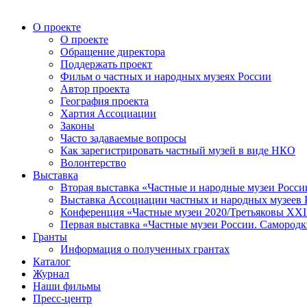
О проекте
О проекте
Обращение директора
Поддержать проект
Фильм о частных и народных музеях России
Автор проекта
География проекта
Хартия Ассоциации
Законы
Часто задаваемые вопросы
Как зарегистрировать частный музей в виде НКО
Волонтерство
Выставка
Вторая выставка «Частные и народные музеи Росси
Выставка Ассоциации частных и народных музеев Р
Конференция «Частные музеи 2020/Третьяковы XXI 
Первая выставка «Частные музеи России. Самородк
Гранты
Информация о полученных грантах
Каталог
Журнал
Наши фильмы
Пресс-центр