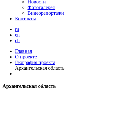
Новости
Фотогалерея
Видеорепортажи
Контакты
ru
en
ch
Главная
О проекте
География проекта
Архангельская область
А
рхангельская область