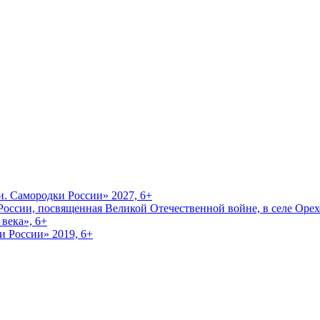
и. Самородки России» 2027, 6+
оссии, посвященная Великой Отечественной войне, в селе Орехо
века», 6+
и России» 2019, 6+