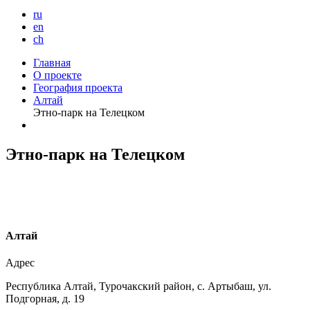
ru
en
ch
Главная
О проекте
География проекта
Алтай
Этно-парк на Телецком
Этно-парк на Телецком
А
лтай
Адрес
Республика Алтай, Турочакский район, с. Артыбаш, ул.
Подгорная, д. 19