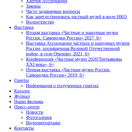
Хартия Ассоциации
Законы
Часто задаваемые вопросы
Как зарегистрировать частный музей в виде НКО
Волонтерство
Выставка
Вторая выставка «Частные и народные музеи
России. Самородки России» 2027, 6+
Выставка Ассоциации частных и народных музеев
России, посвященная Великой Отечественной
войне, в селе Орехово, 2021, 6+
Конференция «Частные музеи 2020/Третьяковы
XXI века», 6+
Первая выставка «Частные музеи России.
Самородки России» 2019, 6+
Гранты
Информация о полученных грантах
Каталог
Журнал
Наши фильмы
Пресс-центр
Новости
Фотогалерея
Видеорепортажи
Контакты