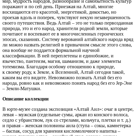
мир, мудрость народов, разнообразие и самобытность культур
поражают и по сей день. Приезжая на Алтай, многие
восхищаются его красотой, энергетикой, дикостью, но
проехав вдоль и поперек, чувствуют некую незавершенность
своего путешествия. Ведь Алтай – это не только первозданная
природа, это и его народ, хранители родной земли, которые
почитают и воспевают ее в многочисленных героических
эпосах, сказаниях. Систему верований алтайского народа вряд
ли можно назвать религией в привычном смысле этого слова,
она вообще не поддается формальной научной
классификации. В ней переплетены и единобожие, и
язычество, пантеизм, магия, шаманизм, и даже элементы
тотемизма. Благодаря особому отношению к природе,
к своему роду, к Земле, к Вселенной, Алтай сегодня такой,
каким вы его видите. Невозможно познать Алтай без его
народа, ровно как и невозможно понять народ без его Jер-Эне
– Земли-Матушки.
Описание коллекции
В юрте-музее создана экспозиция «Алтай Аил»: очаг в центре,
левая – мужская (седельные сумы, аркан из конского волоса,
седло с убранством, лук со стрелами, кольчуга, плетки и т. д.)
и правая – женская половины аила (ступа – сокы, камнетерка
– баспак, сосуд для хранения кисломолочного напитка –