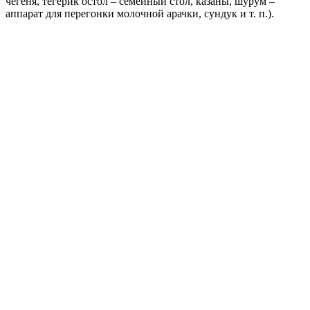
чегеня, тегерик остол – семейный стол, казаны, шурум –
аппарат для перегонки молочной арачки, сундук и т. п.).