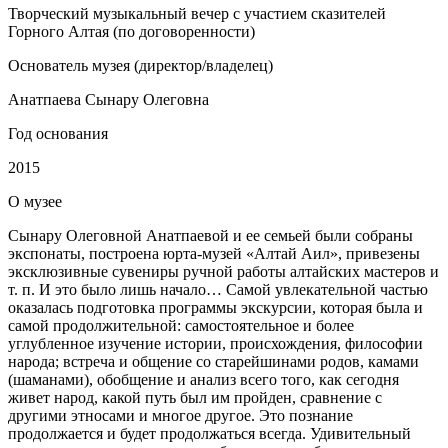
Творческий музыкальный вечер с участием сказителей
Горного Алтая (по договоренности)
Основатель музея (директор/владелец)
Анатпаева Сынару Олеговна
Год основания
2015
О
музее
Сынару Олеговной Анатпаевой и ее семьей были собраны
экспонаты, построена юрта-музей «Алтай Аил», привезены
эксклюзивные сувениры ручной работы алтайских мастеров и
т. п. И это было лишь начало… Самой увлекательной частью
оказалась подготовка программы экскурсии, которая была и
самой продолжительной: самостоятельное и более
углубленное изучение истории, происхождения, философии
народа; встреча и общение со старейшинами родов, камами
(шаманами), обобщение и анализ всего того, как сегодня
живет народ, какой путь был им пройден, сравнение с
другими этносами и многое другое. Это познание
продолжается и будет продолжаться всегда. Удивительный