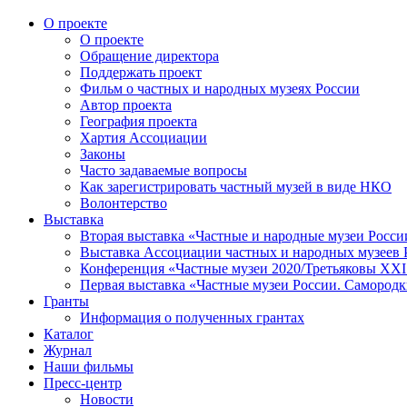
О проекте
О проекте
Обращение директора
Поддержать проект
Фильм о частных и народных музеях России
Автор проекта
География проекта
Хартия Ассоциации
Законы
Часто задаваемые вопросы
Как зарегистрировать частный музей в виде НКО
Волонтерство
Выставка
Вторая выставка «Частные и народные музеи Росси
Выставка Ассоциации частных и народных музеев Р
Конференция «Частные музеи 2020/Третьяковы XXI 
Первая выставка «Частные музеи России. Самородк
Гранты
Информация о полученных грантах
Каталог
Журнал
Наши фильмы
Пресс-центр
Новости