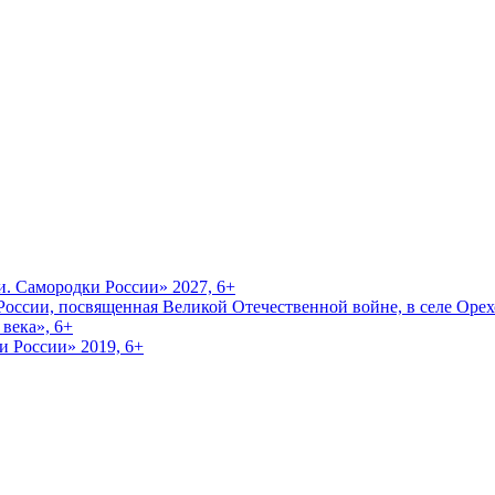
и. Самородки России» 2027, 6+
оссии, посвященная Великой Отечественной войне, в селе Орехо
века», 6+
и России» 2019, 6+