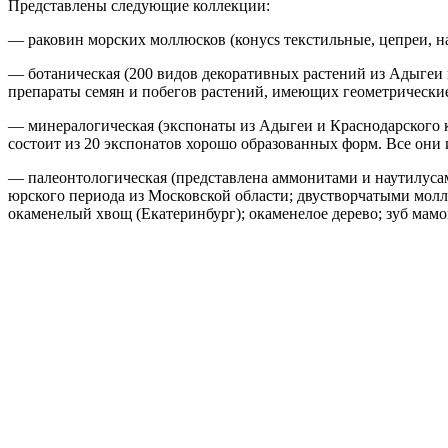
Представлены следующие коллекции:
— раковин морских моллюсков (конусs текстильные, цепреи, на
— ботаническая (200 видов декоративных растений из Адыгеи 
препараты семян и побегов растений, имеющих геометрически
— минералогическая (экспонаты из Адыгеи и Краснодарского к
состоит из 20 экспонатов хорошо образованных форм. Все они
— палеонтологическая (представлена аммонитами и наутилуса
юрского периода из Московской области; двустворчатыми мол
окаменелый хвощ (Екатеринбург); окаменелое дерево; зуб мамон