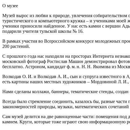
О
музее
Музей вырос из любви к природе, увлечения собирательством о
туристического и компьютерного кружка – и учениками моей ж
ученики приносили найденное. У нас есть камни с вершин Ады
подарили учителя тульской школы № 16.
В рамках участия во Всероссийском конкурсе молодежных про
200 растений.
С прошлого года нас находили на просторах Интернета незнако
московский фотограф Ростислав Машин демонстрировал фотовы
бесплатно. Астроном, кандидат ф. м. н. Н. Н. Якимова из Мос
Волкодав О. И. и Волкодав А. И., сын и супруга известного в 
есть картины наших местных художников – Мордовиной Л. И., 
Нами сделаны коллажи, баннеры, тематические стенды, создан
Всегда было стремление соединить, казалось бы, разные части
закономерностей природы, музыки, математических сочетаний
Сам музей делится на две равноценные части: помещения под 
камнем. Круги, которые тоже играют свою информационную рол