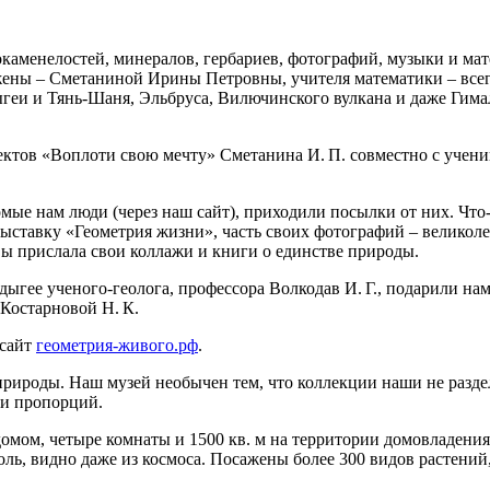
каменелостей, минералов, гербариев, фотографий, музыки и мат
ены – Сметаниной Ирины Петровны, учителя математики – всегда
геи и Тянь-Шаня, Эльбруса, Вилючинского вулкана и даже Гима
ектов «Воплоти свою мечту» Сметанина И. П. совместно с учен
мые нам люди (через наш сайт), приходили посылки от них. Что-
ставку «Геометрия жизни», часть своих фотографий – великоле
квы прислала свои коллажи и книги о единстве природы.
Адыгее ученого-геолога, профессора Волкодав И. Г., подарили на
Костарновой Н. К.
 сайт
геометрия-живого.рф
.
 природы. Наш музей необычен тем, что коллекции наши не разде
 и пропорций.
домом, четыре комнаты и 1500 кв. м на территории домовладени
ь, видно даже из космоса. Посажены более 300 видов растений,