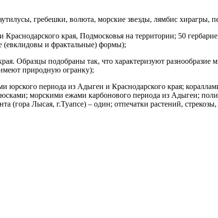
утилусы, гребешки, волюта, морские звезды, лямбис хирагры, пе
и Краснодарского края, Подмосковья на территории; 50 гербари
е (евклидовы и фрактальные) формы);
рая. Образцы подобраны так, что характеризуют разнообразие 
 имеют природную огранку);
ми юрского периода из Адыгеи и Краснодарского края; кораллам
люсками; морскими ежами карбонового периода из Адыгеи; пол
та (гора Лысая, г.Туапсе) – один; отпечатки растений, стрекозы