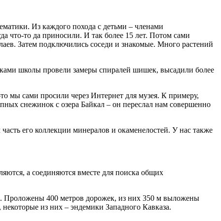
ематики. Из каждого похода с детьми – членами
 что-то да приносили. И так более 15 лет. Потом сами
лаев. Затем подключились соседи и знакомые. Много растений
иками школы провели замеры спиралей шишек, высадили более
то мы сами просили через Интернет для музея. К примеру,
пных снежинок с озера Байкал – он переслал нам совершенно
м часть его коллекции минералов и окаменелостей. У нас также
ляются, а соединяются вместе для поиска общих
я. Проложены 400 метров дорожек, из них 350 м выложены
 некоторые из них – эндемики Западного Кавказа.