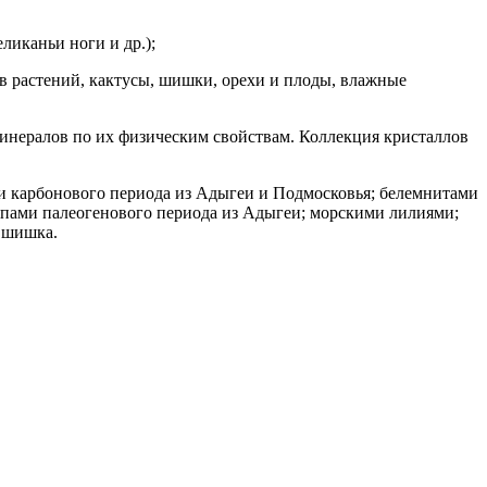
ликаньи ноги и др.);
ев растений, кактусы, шишки, орехи и плоды, влажные
минералов по их физическим свойствам. Коллекция кристаллов
и карбонового периода из Адыгеи и Подмосковья; белемнитами
ипами палеогенового периода из Адыгеи; морскими лилиями;
, шишка.