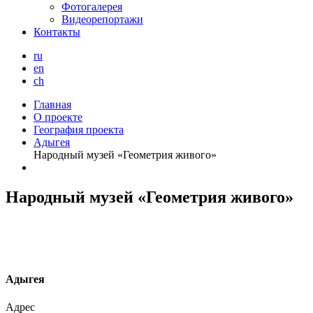
Фотогалерея
Видеорепортажи
Контакты
ru
en
ch
Главная
О проекте
География проекта
Aдыгея
Народный музей «Геометрия живого»
Народный музей «Геометрия живого»
А
дыгея
Адрес