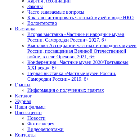
Хартия Ассоциации
Законы
Часто задаваемые вопросы
Как зарегистрировать частный музей в виде НКО
Волонтерство
Выставка
Вторая выставка «Частные и народные музеи
России. Самородки России» 2027, 6+
Выставка Ассоциации частных и народных музеев
России, посвященная Великой Отечественной
войне, в селе Орехово, 2021, 6+
Конференция «Частные музеи 2020/Третьяковы
XXI века», 6+
Первая выставка «Частные музеи России.
Самородки России» 2019, 6+
Гранты
Информация о полученных грантах
Каталог
Журнал
Наши фильмы
Пресс-центр
Новости
Фотогалерея
Видеорепортажи
Контакты