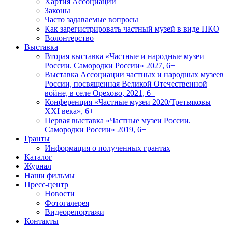
Хартия Ассоциации
Законы
Часто задаваемые вопросы
Как зарегистрировать частный музей в виде НКО
Волонтерство
Выставка
Вторая выставка «Частные и народные музеи
России. Самородки России» 2027, 6+
Выставка Ассоциации частных и народных музеев
России, посвященная Великой Отечественной
войне, в селе Орехово, 2021, 6+
Конференция «Частные музеи 2020/Третьяковы
XXI века», 6+
Первая выставка «Частные музеи России.
Самородки России» 2019, 6+
Гранты
Информация о полученных грантах
Каталог
Журнал
Наши фильмы
Пресс-центр
Новости
Фотогалерея
Видеорепортажи
Контакты