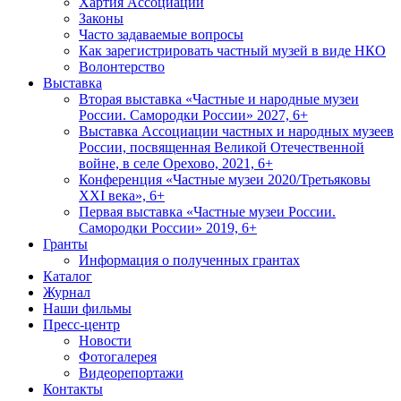
Хартия Ассоциации
Законы
Часто задаваемые вопросы
Как зарегистрировать частный музей в виде НКО
Волонтерство
Выставка
Вторая выставка «Частные и народные музеи
России. Самородки России» 2027, 6+
Выставка Ассоциации частных и народных музеев
России, посвященная Великой Отечественной
войне, в селе Орехово, 2021, 6+
Конференция «Частные музеи 2020/Третьяковы
XXI века», 6+
Первая выставка «Частные музеи России.
Самородки России» 2019, 6+
Гранты
Информация о полученных грантах
Каталог
Журнал
Наши фильмы
Пресс-центр
Новости
Фотогалерея
Видеорепортажи
Контакты