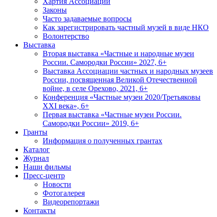
Хартия Ассоциации
Законы
Часто задаваемые вопросы
Как зарегистрировать частный музей в виде НКО
Волонтерство
Выставка
Вторая выставка «Частные и народные музеи
России. Самородки России» 2027, 6+
Выставка Ассоциации частных и народных музеев
России, посвященная Великой Отечественной
войне, в селе Орехово, 2021, 6+
Конференция «Частные музеи 2020/Третьяковы
XXI века», 6+
Первая выставка «Частные музеи России.
Самородки России» 2019, 6+
Гранты
Информация о полученных грантах
Каталог
Журнал
Наши фильмы
Пресс-центр
Новости
Фотогалерея
Видеорепортажи
Контакты