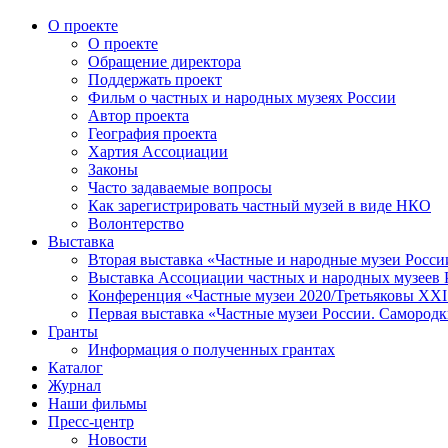
О проекте
О проекте
Обращение директора
Поддержать проект
Фильм о частных и народных музеях России
Автор проекта
География проекта
Хартия Ассоциации
Законы
Часто задаваемые вопросы
Как зарегистрировать частный музей в виде НКО
Волонтерство
Выставка
Вторая выставка «Частные и народные музеи Росси
Выставка Ассоциации частных и народных музеев Р
Конференция «Частные музеи 2020/Третьяковы XXI 
Первая выставка «Частные музеи России. Самородк
Гранты
Информация о полученных грантах
Каталог
Журнал
Наши фильмы
Пресс-центр
Новости