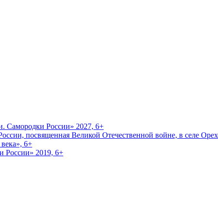
и. Самородки России» 2027, 6+
оссии, посвященная Великой Отечественной войне, в селе Орехо
века», 6+
и России» 2019, 6+