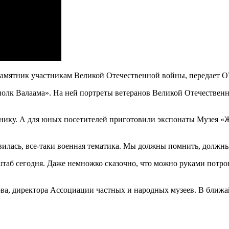
памятник участникам Великой Отечественной войны, передает ОТ
олк Валаама». На ней портреты ветеранов Великой Отечественн
ику. А для юных посетителей приготовили экспонаты Музея «Же
авилась, все-таки военная тематика. Мы должны помнить, должн
аб сегодня. Даже немножко сказочно, что можно руками потрог
а, директора Ассоциации частных и народных музеев. В ближай