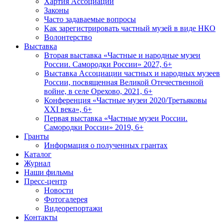
Хартия Ассоциации
Законы
Часто задаваемые вопросы
Как зарегистрировать частный музей в виде НКО
Волонтерство
Выставка
Вторая выставка «Частные и народные музеи
России. Самородки России» 2027, 6+
Выставка Ассоциации частных и народных музеев
России, посвященная Великой Отечественной
войне, в селе Орехово, 2021, 6+
Конференция «Частные музеи 2020/Третьяковы
XXI века», 6+
Первая выставка «Частные музеи России.
Самородки России» 2019, 6+
Гранты
Информация о полученных грантах
Каталог
Журнал
Наши фильмы
Пресс-центр
Новости
Фотогалерея
Видеорепортажи
Контакты