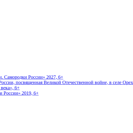
и. Самородки России» 2027, 6+
оссии, посвященная Великой Отечественной войне, в селе Орехо
века», 6+
и России» 2019, 6+