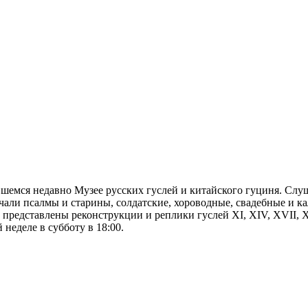
шемся недавно Музее русских гуслей и китайского гуциня. Слуш
чали псалмы и старины, солдатские, хороводные, свадебные и к
и представлены реконструкции и реплики гуслей XI, XIV, XVII
неделе в субботу в 18:00.