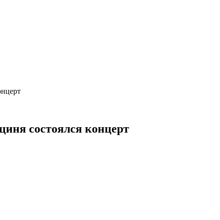
онцерт
уциня состоялся концерт