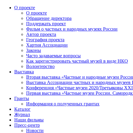
О проекте
О проекте
Обращение директора
Поддержать проект
Фильм о частных и народных музеях России
Автор проекта
География проекта
Хартия Ассоциации
Законы
Часто задаваемые вопросы
Как зарегистрировать частный музей в виде НКО
Волонтерство
Выставка
Вторая выставка «Частные и народные музеи Росси
Выставка Ассоциации частных и народных музеев Р
Конференция «Частные музеи 2020/Третьяковы XXI 
Первая выставка «Частные музеи России. Самородк
Гранты
Информация о полученных грантах
Каталог
Журнал
Наши фильмы
Пресс-центр
Новости