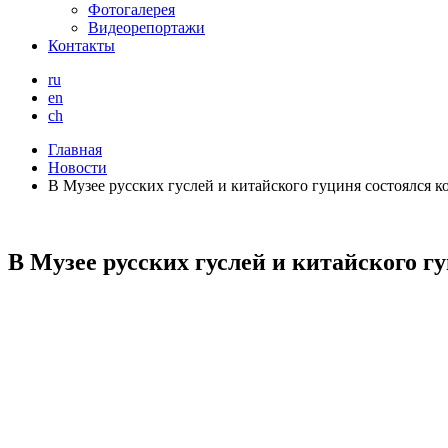
Фотогалерея
Видеорепортажи
Контакты
ru
en
ch
Главная
Новости
В Музее русских гуслей и китайского гуциня состоялся к
В Музее русских гуслей и китайского г