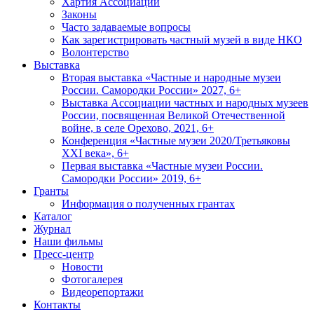
Хартия Ассоциации
Законы
Часто задаваемые вопросы
Как зарегистрировать частный музей в виде НКО
Волонтерство
Выставка
Вторая выставка «Частные и народные музеи
России. Самородки России» 2027, 6+
Выставка Ассоциации частных и народных музеев
России, посвященная Великой Отечественной
войне, в селе Орехово, 2021, 6+
Конференция «Частные музеи 2020/Третьяковы
XXI века», 6+
Первая выставка «Частные музеи России.
Самородки России» 2019, 6+
Гранты
Информация о полученных грантах
Каталог
Журнал
Наши фильмы
Пресс-центр
Новости
Фотогалерея
Видеорепортажи
Контакты