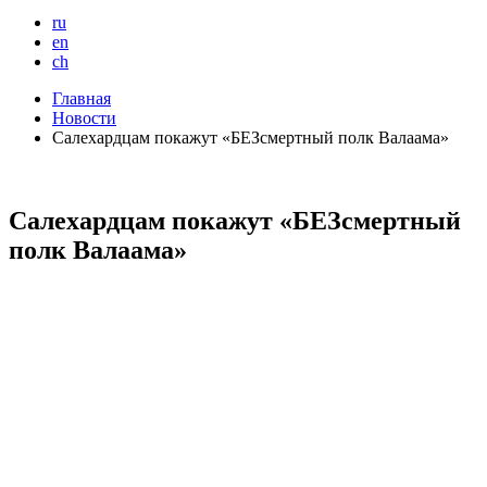
ru
en
ch
Главная
Новости
Салехардцам покажут «БЕЗсмертный полк Валаама»
Салехардцам покажут «БЕЗсмертный
полк Валаама»