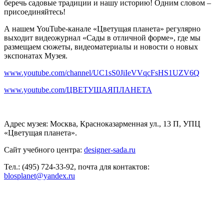
беречь садовые традиции и нашу историю! Одним словом –
присоединяйтесь!
А нашем YouTube-канале «Цветущая планета» регулярно
выходит видеожурнал «Сады в отличной форме», где мы
размещаем сюжеты, видеоматериалы и новости о новых
экспонатах Музея.
www.youtube.com/channel/UC1sS0JiIeVVqcFsHS1UZV6Q
www.youtube.com/ЦВЕТУЩАЯПЛАНЕТА
Адрес музея: Москва, Красноказарменная ул., 13 П, УПЦ
«Цветущая планета».
Сайт учебного центра:
designer-sada.ru
Тел.: (495) 724-33-92, почта для контактов:
blosplanet@yandex.ru