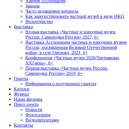
Хартия Ассоциации
Законы
Часто задаваемые вопросы
Как зарегистрировать частный музей в виде НКО
Волонтерство
Выставка
Вторая выставка «Частные и народные музеи
России. Самородки России» 2027, 6+
Выставка Ассоциации частных и народных музеев
России, посвященная Великой Отечественной
войне, в селе Орехово, 2021, 6+
Конференция «Частные музеи 2020/Третьяковы
XXI века», 6+
Первая выставка «Частные музеи России.
Самородки России» 2019, 6+
Гранты
Информация о полученных грантах
Каталог
Журнал
Наши фильмы
Пресс-центр
Новости
Фотогалерея
Видеорепортажи
Контакты