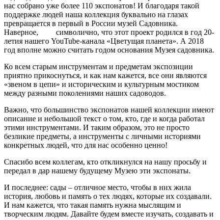
нас собрано уже более 110 экспонатов! И благодаря такой
поддержке людей наша коллекция буквально на глазах
превращается в первый в России музей Садовника.
Наверное, символично, что этот проект родился в год 20-
летия нашего YouTube-канала «Цветущая планета». А 2018
год вполне можно считать годом основания Музея садовника.
Ко всем старым инструментам и предметам экспозиции
приятно прикоснуться, и как нам кажется, все они являются
«звеном в цепи» и историческим и культурным мостиком
между разными поколениями наших садоводов.
Важно, что большинство экспонатов нашей коллекции имеют
описание и небольшой текст о том, кто, где и когда работал
этими инструментами. И таким образом, это не просто
безликие предметы, а инструменты с личными историями
конкретных людей, что для нас особенно ценно!
Спасибо всем коллегам, кто откликнулся на нашу просьбу и
передал в дар нашему будущему Музею эти экспонаты.
И последнее: сады – отличное место, чтобы в них жила
история, любовь и память о тех людях, которые их создавали.
И нам кажется, что такая память нужна мыслящим и
творческим людям. Давайте будем вместе изучать, создавать и