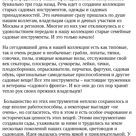
буквально три года назад. Речь идет о создании коллекции
старых садовых инструментов, одежды и садовых
принадлежностей. Это начинание сразу пришлась по душе
нашим коллегам, владельцам садов и дачных участков из
Москвы и регионов. Многие из них уже откликнулись и с
удовольствием передали в нашу коллекцию старые семейные
садовые инструменты. И это только начало!
На сегодняшний день в нашей коллекции есть как типовые,
так и очень редкие и необычные: грабли, лопаты, тяпки,
совочки, пилы, изящные кованые вилы, отслужившие свой
век секаторы, плоскорезы, сучкорезы, лейки, тачки,
плодосборники, опрыскиватели, перчатки, фартуки, садовая
обувь, оригинальные самодельные приспособления и другие
садовые вещи! Все эти инструменты – настоящие труженики
и ветераны «садового фронта». И все они до сих пор хранят
тепло рук своих прежних владельцев!
Большинство из этих инструментов неплохо сохранилось и
еще вполне работоспособны, а некоторые выглядят «не
очень», но согласитесь, что в этом и есть особое очарование и
историческая ценность этих вещей. Этими инструментами
создавали сады, ухаживали за ними и трудились на земле
несколько поколений наших садовников, цветоводов и
садоводов. Идея оказалась очень яркой и привлекательной. У