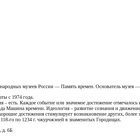
 народных музеев России — Память времен. Основатель музея —
ты с 1974 года.
меня – есть. Каждое событие или значимое достижение отмечалось
да Машина времени. Идеология – развитие сознания и движение 
 хорошие достижения стимулирует возникновение других, более 
118-го по 1234 г. чжурчжэней в знаменитых Городищах.
 д. 6Б