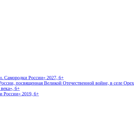
и. Самородки России» 2027, 6+
оссии, посвященная Великой Отечественной войне, в селе Орехо
века», 6+
и России» 2019, 6+