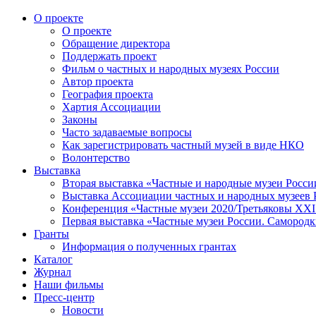
О проекте
О проекте
Обращение директора
Поддержать проект
Фильм о частных и народных музеях России
Автор проекта
География проекта
Хартия Ассоциации
Законы
Часто задаваемые вопросы
Как зарегистрировать частный музей в виде НКО
Волонтерство
Выставка
Вторая выставка «Частные и народные музеи Росси
Выставка Ассоциации частных и народных музеев Р
Конференция «Частные музеи 2020/Третьяковы XXI 
Первая выставка «Частные музеи России. Самородк
Гранты
Информация о полученных грантах
Каталог
Журнал
Наши фильмы
Пресс-центр
Новости