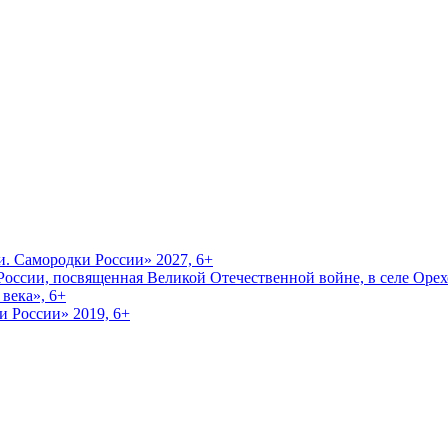
и. Самородки России» 2027, 6+
оссии, посвященная Великой Отечественной войне, в селе Орехо
века», 6+
и России» 2019, 6+