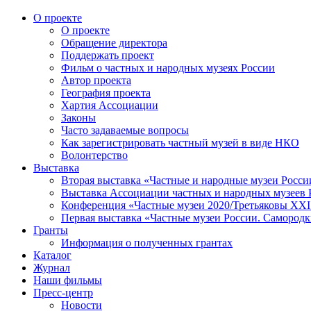
О проекте
О проекте
Обращение директора
Поддержать проект
Фильм о частных и народных музеях России
Автор проекта
География проекта
Хартия Ассоциации
Законы
Часто задаваемые вопросы
Как зарегистрировать частный музей в виде НКО
Волонтерство
Выставка
Вторая выставка «Частные и народные музеи Росси
Выставка Ассоциации частных и народных музеев Р
Конференция «Частные музеи 2020/Третьяковы XXI 
Первая выставка «Частные музеи России. Самородк
Гранты
Информация о полученных грантах
Каталог
Журнал
Наши фильмы
Пресс-центр
Новости