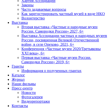
Хартия Ассоциации
Законы
Часто задаваемые вопросы
Как зарегистрировать частный музей в виде НКО
Волонтерство
Выставка
Вторая выставка «Частные и народные музеи
России. Самородки России» 2027, 6+
Выставка Ассоциации частных и народных музеев
России, посвященная Великой Отечественной
войне, в селе Орехово, 2021, 6+
Конференция «Частные музеи 2020/Третьяковы
XXI века», 6+
Первая выставка «Частные музеи России.
Самородки России» 2019, 6+
Гранты
Информация о полученных грантах
Каталог
Журнал
Наши фильмы
Пресс-центр
Новости
Фотогалерея
Видеорепортажи
Контакты