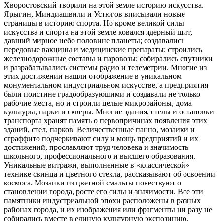
Хворостовский творили на этой земле историю искусства.
Ярыгин, Миндиашвили и Устюгов вписывали новые
страницы в историю спорта. Но кроме великой силы
искусства и спорта на этой земле ковался ядерный щит,
давший мирное небо половине планеты; создавались
передовые вакцины и медицинские препараты; строились
железнодорожные составы и паровозы; собирались спутники
и разрабатывались системы радио и телеметрии. Многие из
этих достижений нашли отображение в уникальном
монументальном индустриальном искусстве, а предприятия
были поистине градообразующими и создавали не только
рабочие места, но и строили целые микрорайоны, дома
культуры, парки и скверы. Многие здания, стелы и остановки
транспорта хранят память о первопричинах появления этих
зданий, стел, парков. Величественные панно, мозаики и
сграффито подчеркивают силу и мощь предприятий и их
достижений, прославляют труд человека и значимость
школьного, профессионального и высшего образования.
Уникальные витражи, выполненные в «классической»
технике свинца и цветного стекла, рассказывают об освоении
космоса. Мозаики из цветной смальты повествуют о
становлении города, росте его силы и значимости. Все эти
памятники индустриальной эпохи расположены в разных
районах города, и их изображения или фрагменты ни разу не
собирались вместе в единую культурную экспозицию.