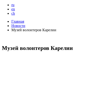
ru
en
ch
Главная
Новости
Музей волонтеров Карелии
Музей волонтеров Карелии