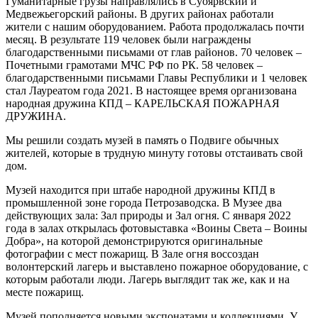
Гуманитарные грузы направлялись в Суоярвский и
Медвежьегорский районы. В других районах работали
жители с нашим оборудованием. Работа продолжалась почти
месяц. В результате 119 человек были награждены
благодарственными письмами от глав районов. 70 человек –
Почетными грамотами МЧС РФ по РК. 58 человек –
благодарственными письмами Главы Республики и 1 человек
стал Лауреатом года 2021. В настоящее время организована
народная дружина КПД – КАРЕЛЬСКАЯ ПОЖАРНАЯ
ДРУЖИНА.
Мы решили создать музей в память о Подвиге обычных
жителей, которые в трудную минуту готовы отстаивать свой
дом.
Музей находится при штабе народной дружины КПД в
промышленной зоне города Петрозаводска. В Музее два
действующих зала: Зал природы и Зал огня. С января 2022
года в залах открылась фотовыставка «Воины Света – Воины
Добра», на которой демонстрируются оригинальные
фотографии с мест пожарищ. В Зале огня воссоздан
волонтерский лагерь и выставлено пожарное оборудование, с
которым работали люди. Лагерь выглядит так же, как и на
месте пожарищ.
Музей пополняется новыми экспонатами и коллекциями. У