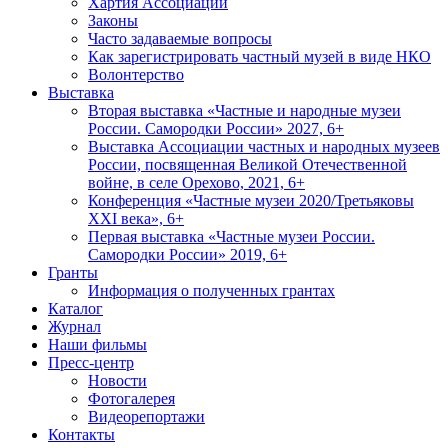
Хартия Ассоциации
Законы
Часто задаваемые вопросы
Как зарегистрировать частный музей в виде НКО
Волонтерство
Выставка
Вторая выставка «Частные и народные музеи
России. Самородки России» 2027, 6+
Выставка Ассоциации частных и народных музеев
России, посвященная Великой Отечественной
войне, в селе Орехово, 2021, 6+
Конференция «Частные музеи 2020/Третьяковы
XXI века», 6+
Первая выставка «Частные музеи России.
Самородки России» 2019, 6+
Гранты
Информация о полученных грантах
Каталог
Журнал
Наши фильмы
Пресс-центр
Новости
Фотогалерея
Видеорепортажи
Контакты