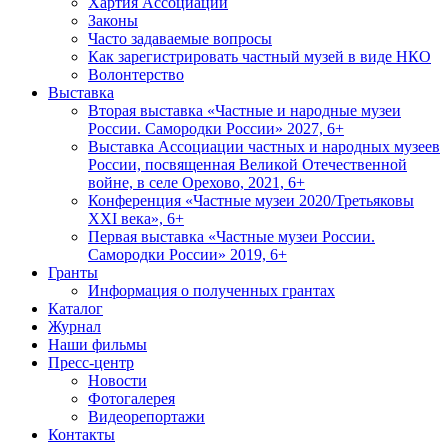
Хартия Ассоциации
Законы
Часто задаваемые вопросы
Как зарегистрировать частный музей в виде НКО
Волонтерство
Выставка
Вторая выставка «Частные и народные музеи
России. Самородки России» 2027, 6+
Выставка Ассоциации частных и народных музеев
России, посвященная Великой Отечественной
войне, в селе Орехово, 2021, 6+
Конференция «Частные музеи 2020/Третьяковы
XXI века», 6+
Первая выставка «Частные музеи России.
Самородки России» 2019, 6+
Гранты
Информация о полученных грантах
Каталог
Журнал
Наши фильмы
Пресс-центр
Новости
Фотогалерея
Видеорепортажи
Контакты