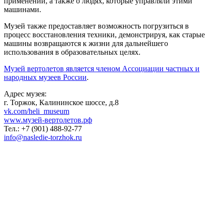
применении, а также о людях, которые управляли этими
машинами.
Музей также предоставляет возможность погрузиться в
процесс восстановления техники, демонстрируя, как старые
машины возвращаются к жизни для дальнейшего
использования в образовательных целях.
Музей вертолетов является членом Ассоциации частных и
народных музеев России
.
Адрес музея:
г. Торжок, Калининское шоссе, д.8
vk.com/heli_museum
www.музей-вертолетов.рф
Тел.: +7 (901) 488-92-77
info@nasledie-torzhok.ru