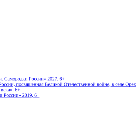
и. Самородки России» 2027, 6+
оссии, посвященная Великой Отечественной войне, в селе Орехо
века», 6+
и России» 2019, 6+