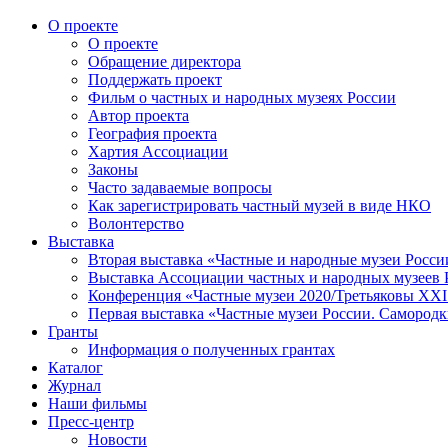
О проекте
О проекте
Обращение директора
Поддержать проект
Фильм о частных и народных музеях России
Автор проекта
География проекта
Хартия Ассоциации
Законы
Часто задаваемые вопросы
Как зарегистрировать частный музей в виде НКО
Волонтерство
Выставка
Вторая выставка «Частные и народные музеи Росси
Выставка Ассоциации частных и народных музеев Р
Конференция «Частные музеи 2020/Третьяковы XXI 
Первая выставка «Частные музеи России. Самородк
Гранты
Информация о полученных грантах
Каталог
Журнал
Наши фильмы
Пресс-центр
Новости