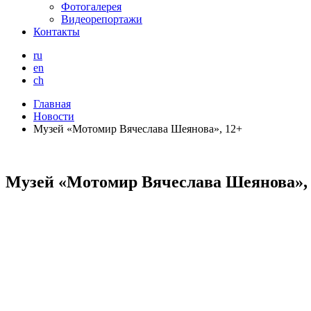
Фотогалерея
Видеорепортажи
Контакты
ru
en
ch
Главная
Новости
Музей «Мотомир Вячеслава Шеянова», 12+
Музей «Мотомир Вячеслава Шеянова»,