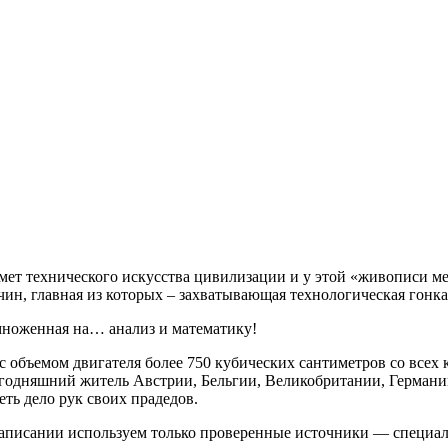
ет технического искусства цивилизации и у этой «живописи ме
ичин, главная из которых – захватывающая технологическая гон
множенная на… анализ и математику!
 объемом двигателя более 750 кубических сантиметров со всех 
е сегодняшний житель Австрии, Бельгии, Великобритании, Герм
ь дело рук своих прадедов.
написании используем только проверенные источники — специал