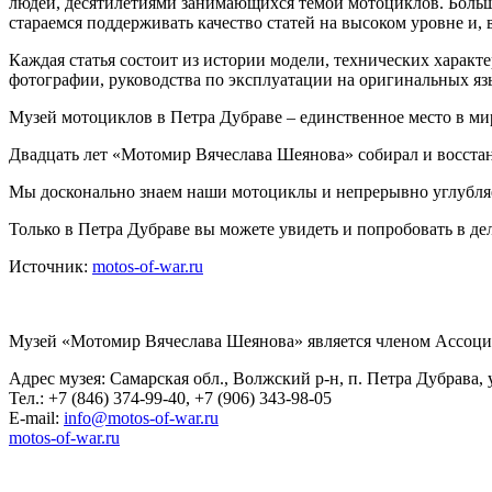
людей, десятилетиями занимающихся темой мотоциклов. Боль
стараемся поддерживать качество статей на высоком уровне и
Каждая статья состоит из истории модели, технических харак
фотографии, руководства по эксплуатации на оригинальных яз
Музей мотоциклов в Петра Дубраве – единственное место в ми
Двадцать лет «Мотомир Вячеслава Шеянова» собирал и восста
Мы досконально знаем наши мотоциклы и непрерывно углубляе
Только в Петра Дубраве вы можете увидеть и попробовать в д
Источник:
motos-of-war.ru
Музей «Мотомир Вячеслава Шеянова» является членом Ассоци
Адрес музея: Самарская обл., Волжский р-н, п. Петра Дубрава, у
Тел.: +7 (846) 374-99-40, +7 (906) 343-98-05
E-mail:
info@motos-of-war.ru
motos-of-war.ru