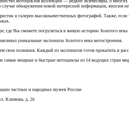
шинство мотоциклов коллекции — редкие экземпляры, о многих
, в случае обнаружения новой интересной информации, вносим н
теристик и галереи высококачественных фотографий. Также, есл
ыках.
ре, где Вы сможете погрузиться в живую историю Золотого века
навливал уникальные экспонаты Золотого века мотостроения.
м свои познания. Каждый из экспонатов готов прокатить и рас
еле самые мощные и быстрые мотоциклы из 14 ведущих стран мир
ации частных и народных музеев России
л. Климова, д. 2б