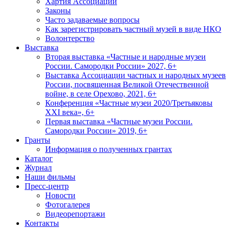
Хартия Ассоциации
Законы
Часто задаваемые вопросы
Как зарегистрировать частный музей в виде НКО
Волонтерство
Выставка
Вторая выставка «Частные и народные музеи
России. Самородки России» 2027, 6+
Выставка Ассоциации частных и народных музеев
России, посвященная Великой Отечественной
войне, в селе Орехово, 2021, 6+
Конференция «Частные музеи 2020/Третьяковы
XXI века», 6+
Первая выставка «Частные музеи России.
Самородки России» 2019, 6+
Гранты
Информация о полученных грантах
Каталог
Журнал
Наши фильмы
Пресс-центр
Новости
Фотогалерея
Видеорепортажи
Контакты