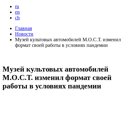
ru
en
ch
Главная
Новости
Музей культовых автомобилей М.О.С.Т. изменил
формат своей работы в условиях пандемии
Музей культовых автомобилей
М.О.С.Т. изменил формат своей
работы в условиях пандемии