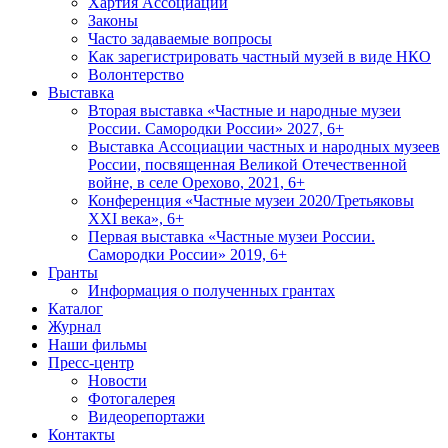
Хартия Ассоциации
Законы
Часто задаваемые вопросы
Как зарегистрировать частный музей в виде НКО
Волонтерство
Выставка
Вторая выставка «Частные и народные музеи
России. Самородки России» 2027, 6+
Выставка Ассоциации частных и народных музеев
России, посвященная Великой Отечественной
войне, в селе Орехово, 2021, 6+
Конференция «Частные музеи 2020/Третьяковы
XXI века», 6+
Первая выставка «Частные музеи России.
Самородки России» 2019, 6+
Гранты
Информация о полученных грантах
Каталог
Журнал
Наши фильмы
Пресс-центр
Новости
Фотогалерея
Видеорепортажи
Контакты