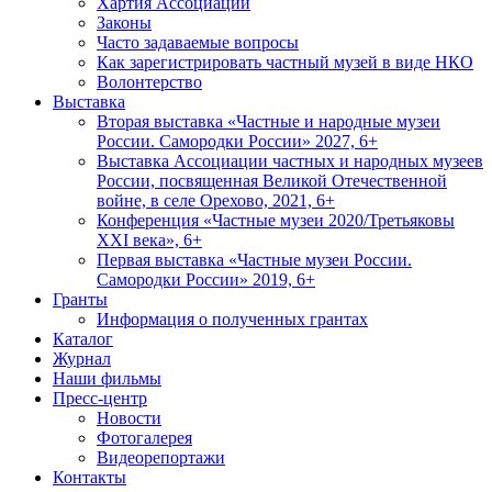
Хартия Ассоциации
Законы
Часто задаваемые вопросы
Как зарегистрировать частный музей в виде НКО
Волонтерство
Выставка
Вторая выставка «Частные и народные музеи
России. Самородки России» 2027, 6+
Выставка Ассоциации частных и народных музеев
России, посвященная Великой Отечественной
войне, в селе Орехово, 2021, 6+
Конференция «Частные музеи 2020/Третьяковы
XXI века», 6+
Первая выставка «Частные музеи России.
Самородки России» 2019, 6+
Гранты
Информация о полученных грантах
Каталог
Журнал
Наши фильмы
Пресс-центр
Новости
Фотогалерея
Видеорепортажи
Контакты