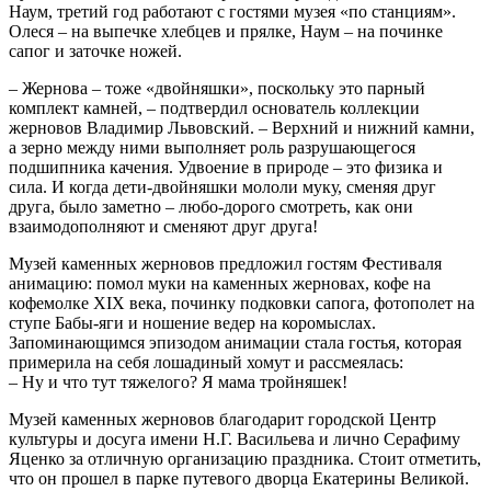
Наум, третий год работают с гостями музея «по станциям».
Олеся – на выпечке хлебцев и прялке, Наум – на починке
сапог и заточке ножей.
– Жернова – тоже «двойняшки», поскольку это парный
комплект камней, – подтвердил основатель коллекции
жерновов Владимир Львовский. – Верхний и нижний камни,
а зерно между ними выполняет роль разрушающегося
подшипника качения. Удвоение в природе – это физика и
сила. И когда дети-двойняшки мололи муку, сменяя друг
друга, было заметно – любо-дорого смотреть, как они
взаимодополняют и сменяют друг друга!
Музей каменных жерновов предложил гостям Фестиваля
анимацию: помол муки на каменных жерновах, кофе на
кофемолке XIX века, починку подковки сапога, фотополет на
ступе Бабы-яги и ношение ведер на коромыслах.
Запоминающимся эпизодом анимации стала гостья, которая
примерила на себя лошадиный хомут и рассмеялась:
– Ну и что тут тяжелого? Я мама тройняшек!
Музей каменных жерновов благодарит городской Центр
культуры и досуга имени Н.Г. Васильева и лично Серафиму
Яценко за отличную организацию праздника. Стоит отметить,
что он прошел в парке путевого дворца Екатерины Великой.