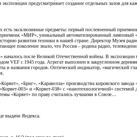
 экспозиции предусматривает создание отдельных залов для к
них есть эксклюзивные предметы: первый послевоенный приемник
 приемник «МИР», уникальный автоматизированный ламповый «
сторию развития техники в нашей стране. Директор Музея ради
стающее поколение знало, что Россия – родина радио, телевидени
» началось после Великой Отечественной войны. В экспозиции б
м VEF с 1945 года. Агрегат выполнен в закругленном деревян
оты и названия городов. Оптический индикатор, «магический гл
к.
Корвет», «Бриг», «Каравелла» производства кировского завода
 «Корвет-003» и «Корвет-038» с «нанотехнологичной» системо
истемы «Корвет» по праву считались лучшими в Союзе…
це выдачи Яндекса.