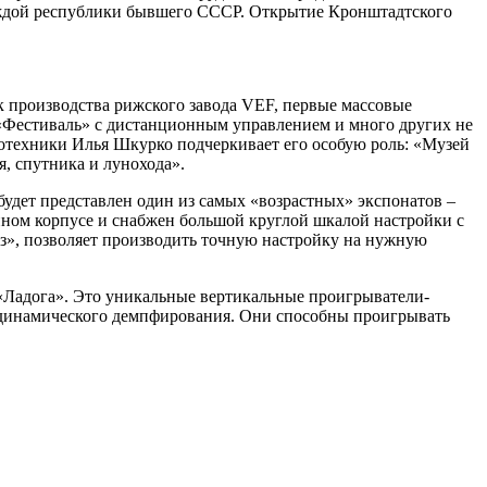
аждой республики бывшего СССР. Открытие Кронштадтского
 производства рижского завода VEF, первые массовые
Фестиваль» с дистанционным управлением и много других не
отехники Илья Шкурко подчеркивает его особую роль: «Музей
я, спутника и лунохода».
удет представлен один из самых «возрастных» экспонатов –
ном корпусе и снабжен большой круглой шкалой настройки с
аз», позволяет производить точную настройку на нужную
 «Ладога». Это уникальные вертикальные проигрыватели-
й динамического демпфирования. Они способны проигрывать