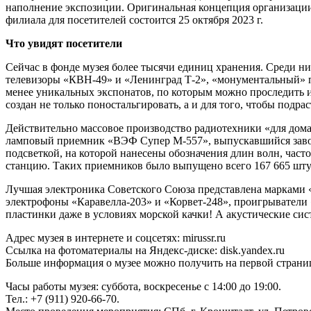
наполнение экспозиции. Оригинальная концепция организации
филиала для посетителей состоится 25 октября 2023 г.
Что увидят посетители
Сейчас в фонде музея более тысячи единиц хранения. Среди 
телевизоры «КВН-49» и «Ленинград Т-2», «монументальный»
менее уникальных экспонатов, по которым можно проследить и
создан не только поностальгировать, а и для того, чтобы подра
Действительно массовое производство радиотехники «для дома
ламповый приемник «ВЭФ Супер М-557», выпускавшийся заводо
подсветкой, на которой нанесены обозначения длин волн, част
станцию. Таких приемников было выпущено всего 167 665 шту
Лучшая электроника Советского Союза представлена марками «
электрофоны «Каравелла-203» и «Корвет-248», проигрыватели
пластинки даже в условиях морской качки! А акустические с
Адрес музея в интернете и соцсетях: mirussr.ru
Ссылка на фотоматериалы на Яндекс-диске: disk.yandex.ru
Больше информация о музее можно получить на первой страни
Часы работы музея: суббота, воскресенье с 14:00 до 19:00.
Тел.: +7 (911) 920-66-70.