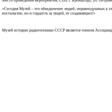
Место проведения мероприятия: СПб, г. Кронштадт, ул. Петровск
«Сегодня Музей – это объединение людей, неравнодушных к от
ностальгию, но и гордость за людей, ее создававших!»
Музей истории радиотехники СССР является членом Ассоциац