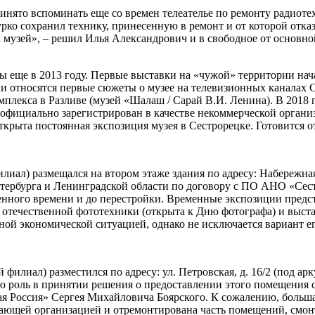
ято вспоминать еще со времен телеателье по ремонту радиотехн
ко сохранил технику, принесенную в ремонт и от которой отказ
 музей», – решил Илья Александрович и в свободное от основн
еще в 2013 году. Первые выставки на «чужой» территории нача
и относятся первые сюжеты о музее на телевизионных каналах С
плекса в Разливе (музей «Шалаш / Сарай В.И. Ленина). В 2018 
л официально зарегистрирован в качестве некоммерческой орган
рыта постоянная экспозиция музея в Сестрорецке. Готовится о
иал) размещался на втором этаже здания по адресу: Набережная
етербурга и Ленинградской области по договору с ПО АНО «С
енного времени и до перестройки. Временные экспозиции предс
 отечественной фототехники (открыта к Дню фотографа) и выст
ожной экономической ситуацией, однако не исключается вариант е
лиал) разместился по адресу: ул. Петровская, д. 16/2 (под арк
ю роль в принятии решения о предоставлении этого помещения 
я Россия» Сергея Михайловича Боярского. К сожалению, больша
абжающей организацией и отремонтирована часть помещений, смо