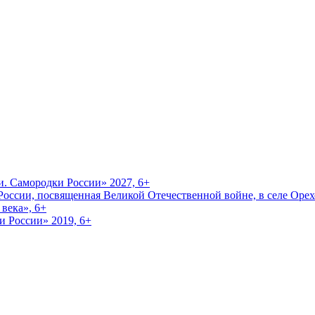
и. Самородки России» 2027, 6+
оссии, посвященная Великой Отечественной войне, в селе Орехо
века», 6+
и России» 2019, 6+