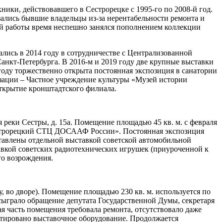
ики, действовавшего в Сестрорецке с 1995-го по 2008-й год.
ались бывшие владельцы из-за нерентабельности ремонта и
ой работы время неспешно занялся пополнением коллекции
лись в 2014 году в сотрудничестве с Централизованной
анкт-Петербурга. В 2016-м и 2019 году две крупные выставки
году торжественно открыта постоянная экспозиция в санатории
изации – Частное учреждение культуры «Музей истории
ткрытие кронштадтского филиала.
 реки Сестры, д. 15а. Помещение площадью 45 кв. м. с февраля
естрорецкий СТЦ ДОСААФ России». Постоянная экспозиция
тавлены отдельной выставкой советской автомобильной
авкой советских радиотехнических игрушек (приуроченной к
го возрождения.
у, во дворе). Помещение площадью 230 кв. м. используется по
сыграло обращение депутата Государственной Думы, секретаря
я часть помещения требовала ремонта, отсутствовало даже
нтировано выставочное оборудование. Продолжается