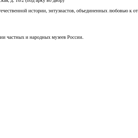
ая, д. 16/2 (под арку во двор)
ечественной истории, энтузиастов, объединенных любовью к от
ии частных и народных музеев России.