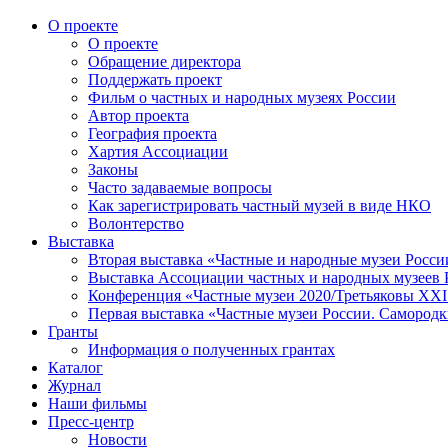
О проекте
О проекте
Обращение директора
Поддержать проект
Фильм о частных и народных музеях России
Автор проекта
География проекта
Хартия Ассоциации
Законы
Часто задаваемые вопросы
Как зарегистрировать частный музей в виде НКО
Волонтерство
Выставка
Вторая выставка «Частные и народные музеи Росси
Выставка Ассоциации частных и народных музеев Р
Конференция «Частные музеи 2020/Третьяковы XXI 
Первая выставка «Частные музеи России. Самородк
Гранты
Информация о полученных грантах
Каталог
Журнал
Наши фильмы
Пресс-центр
Новости