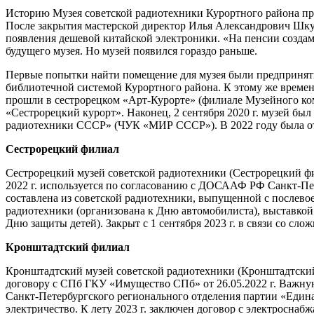
Историю Музея советской радиотехники Курортного района прин
После закрытия мастерской директор Илья Александрович Шкур
появления дешевой китайской электроники. «На пенсии создам
будущего музея. Но музей появился гораздо раньше.
Первые попытки найти помещение для музея были предприняты 
библиотечной системой Курортного района. К этому же времен
прошли в сестрорецком «Арт-Курорте» (филиале Музейного ком
«Сестрорецкий курорт». Наконец, 2 сентября 2020 г. музей бы
радиотехники СССР» (ЧУК «МИР СССР»). В 2022 году была отк
Сестрорецкий филиал
Сестрорецкий музей советской радиотехники (Сестрорецкий фил
2022 г. используется по согласованию с ДОСААФ РФ Санкт-П
составлена из советской радиотехники, выпущенной с послево
радиотехники (организована к Дню автомобилиста), выставкой
Дню защиты детей). Закрыт с 1 сентября 2023 г. в связи со сл
Кронштадтский филиал
Кронштадтский музей советской радиотехники (Кронштадтский фи
договору с СПб ГКУ «Имущество СПб» от 26.05.2022 г. Важну
Санкт-Петербургского регионального отделения партии «Едина
электричество. К лету 2023 г. заключен договор с электросн