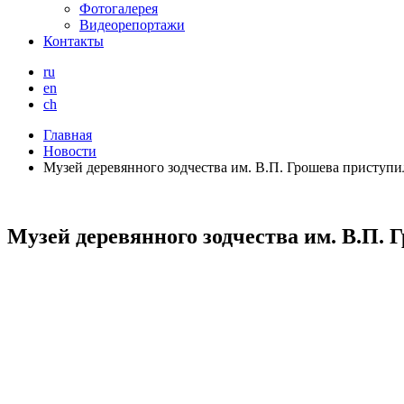
Фотогалерея
Видеорепортажи
Контакты
ru
en
ch
Главная
Новости
Музей деревянного зодчества им. В.П. Грошева приступ
Музей деревянного зодчества им. В.П.