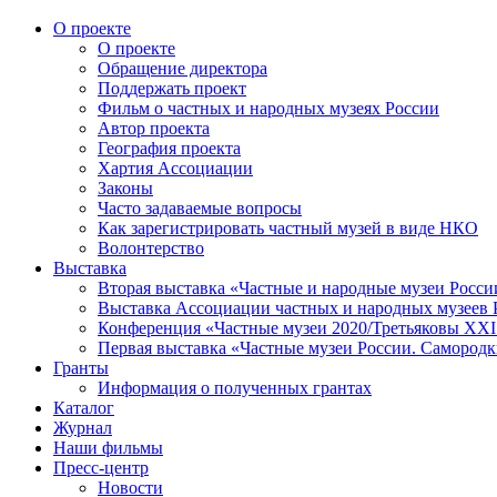
О проекте
О проекте
Обращение директора
Поддержать проект
Фильм о частных и народных музеях России
Автор проекта
География проекта
Хартия Ассоциации
Законы
Часто задаваемые вопросы
Как зарегистрировать частный музей в виде НКО
Волонтерство
Выставка
Вторая выставка «Частные и народные музеи Росси
Выставка Ассоциации частных и народных музеев Р
Конференция «Частные музеи 2020/Третьяковы XXI 
Первая выставка «Частные музеи России. Самородк
Гранты
Информация о полученных грантах
Каталог
Журнал
Наши фильмы
Пресс-центр
Новости