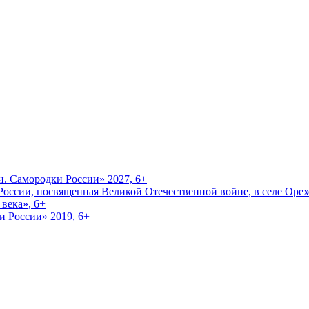
и. Самородки России» 2027, 6+
оссии, посвященная Великой Отечественной войне, в селе Орехо
века», 6+
и России» 2019, 6+