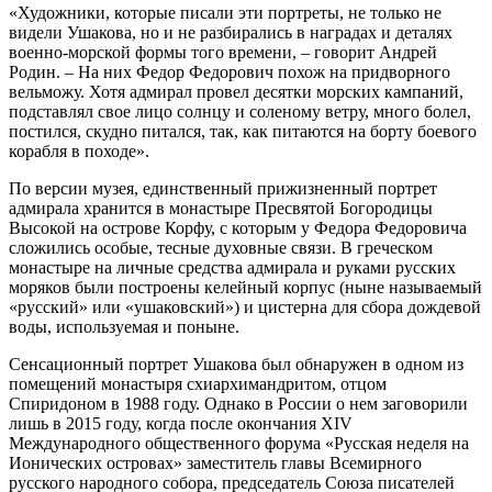
«Художники, которые писали эти портреты, не только не
видели Ушакова, но и не разбирались в наградах и деталях
военно-морской формы того времени, – говорит Андрей
Родин. – На них Федор Федорович похож на придворного
вельможу. Хотя адмирал провел десятки морских кампаний,
подставлял свое лицо солнцу и соленому ветру, много болел,
постился, скудно питался, так, как питаются на борту боевого
корабля в походе».
По версии музея, единственный прижизненный портрет
адмирала хранится в монастыре Пресвятой Богородицы
Высокой на острове Корфу, с которым у Федора Федоровича
сложились особые, тесные духовные связи. В греческом
монастыре на личные средства адмирала и руками русских
моряков были построены келейный корпус (ныне называемый
«русский» или «ушаковский») и цистерна для сбора дождевой
воды, используемая и поныне.
Сенсационный портрет Ушакова был обнаружен в одном из
помещений монастыря схиархимандритом, отцом
Спиридоном в 1988 году. Однако в России о нем заговорили
лишь в 2015 году, когда после окончания XIV
Международного общественного форума «Русская неделя на
Ионических островах» заместитель главы Всемирного
русского народного собора, председатель Союза писателей