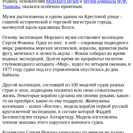
Родину, основателям
Морского музея
и
Музея адмирала Ф.Ф.
Ушакова
, оказался особенно приятным.
Музеи расположены в одном здании на Крестовой улице –
главной исторической и торговой магистрали города,
вытянутой вдоль красавицы Волги.
Основу экспозиции Морского музея составляют коллекции
Сергея Фокина. Одну из них: в ней – сокровища подводного
мира: раковины морских моллюсков, кораллы, ядовитая рыба
фугу, мечехвост и челюсть акулы – Фокин собирал во время
водных экспедиций. Долгое время он проработал пилотом
глубоководного аппарата «Мир», ходил по четырем океанам, в
1977 году судно под его управлением опустилось до дна
Байкала.
Другой коллекции, состоящей из 100 моделей судов разных
стран и эпох, подводник посвятил всю свою сознательную
жизнь. Некоторые корабли сделаны им своими руками, какие-
то он приобрел, какие-то ему подарили. Жемчужина
коллекции – шлюп «Восток», модель корабля первой русской
кругосветной экспедиции, в составе которой Фаддей
Беллинсгаузен открыл Антарктиду. Модель изготовлена
членом экипажа этого парусного военного судна.
Коллекции Сергея Фокина уникальны по меркам не только