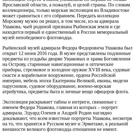
Ярославской области, а пожалуй, и целой страны. По словам
коллекционера, только морская экспозиция во Владивостоке
может сравниться с его собранием. Передать коллекции
Морскому музею он решил, в том числе, из-за адмирала
Ушакова, чьей родиной признана Рыбинская земля и где
находится первый и единственный в России мемориальный
музей непобедимого флотоводца.
Рыбинский музей адмирала Федора Федоровича Ушакова был
открыт 12 июня 2016 года. В музее представлены подлинные
предметы из усадьбы дворян Ушаковых и храма Богоявления
на Острову, старинные навигационные и оптические
приборы, стрелковое и холодное оружие XVIII века, судовые
снасти и корабельное вооружение, ордена Российской
империи, мебель эпохи Екатерины Великой, иконы, модели
парусников, судовое оборудование, военно-морская
атрибутика, предметы быта и личные вещи офицеров флота.
Экспозиция раскрывает тайны и интриги, связанные с
именем Федора Ушакова, главная из которых – портрет
адмирала. Эдуард Оленев и Андрей Родин наглядно
доказывают, что всем известные портреты Ушакова, несмотря
на то, что хранятся в Русском музее и Эрмитаже, к реальной
внешности великого флотоводца отношения не имеют.