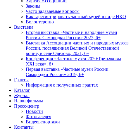
Хартия Ассоциации
Законы
Часто задаваемые вопросы
Как зарегистрировать частный музей в виде НКО
Волонтерство
Выставка
Вторая выставка «Частные и народные музеи
России. Самородки России» 2027, 6+
Выставка Ассоциации частных и народных музеев
России, посвященная Великой Отечественной
войне, в селе Орехово, 2021, 6+
Конференция «Частные музеи 2020/Третьяковы
XXI века», 6+
Первая выставка «Частные музеи России.
Самородки России» 2019, 6+
Гранты
Информация о полученных грантах
Каталог
Журнал
Наши фильмы
Пресс-центр
Новости
Фотогалерея
Видеорепортажи
Контакты