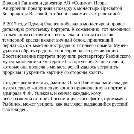
Валерий Ганичев и директор АО «Социум» Игорь
Ашурбейли предприняли поездку в монастырь Пресвятой
Богородицы Высокой, чтобы познакомиться с реликвией.
В 2017 году Эдуард Оленев побывал в монастыре и провел
детальную фотосъемку портрета. К сожалению, тот находился
в плачевном состоянии – его клевали птицы (в состав
темперной краски входит яичный белок, привлекший
пернатых), он заметно пострадал от птичьего помета. Музею
удалось собрать средства спонсоров на его реставрацию.
Восстановление портрета поручили реставратору Рыбинского
музея-заповедника Екатерине Расторгуевой. За две недели,
которые она провела в монастыре, ей удалось устранить
прорывы и укрепить картину со стороны холста.
Позднее рыбинская художница Ольга Цветкова написала для
музея первую живописную копию прижизненного портрета
адмирала Ф.Ф. Ушакова, и сейчас каждый, кому
небезразлична история России и русского флота, приезжая в
Рыбинск, может увидеть, как выглядел выдающийся русский
флотоводец.