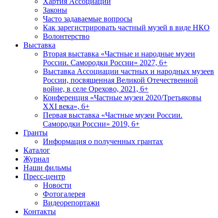
Хартия Ассоциации
Законы
Часто задаваемые вопросы
Как зарегистрировать частный музей в виде НКО
Волонтерство
Выставка
Вторая выставка «Частные и народные музеи
России. Самородки России» 2027, 6+
Выставка Ассоциации частных и народных музеев
России, посвященная Великой Отечественной
войне, в селе Орехово, 2021, 6+
Конференция «Частные музеи 2020/Третьяковы
XXI века», 6+
Первая выставка «Частные музеи России.
Самородки России» 2019, 6+
Гранты
Информация о полученных грантах
Каталог
Журнал
Наши фильмы
Пресс-центр
Новости
Фотогалерея
Видеорепортажи
Контакты