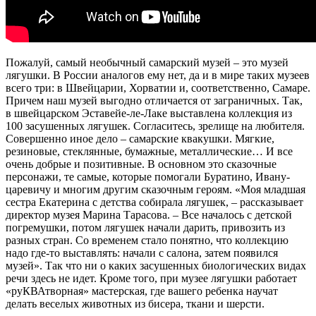
Пожалуй, самый необычный самарский музей – это музей
лягушки. В России аналогов ему нет, да и в мире таких музеев
всего три: в Швейцарии, Хорватии и, соответственно, Самаре.
Причем наш музей выгодно отличается от заграничных. Так,
в швейцарском Эставейе-ле-Лаке выставлена коллекция из
100 засушенных лягушек. Согласитесь, зрелище на любителя.
Совершенно иное дело – самарские квакушки. Мягкие,
резиновые, стеклянные, бумажные, металлические… И все
очень добрые и позитивные. В основном это сказочные
персонажи, те самые, которые помогали Буратино, Ивану-
царевичу и многим другим сказочным героям. «Моя младшая
сестра Екатерина с детства собирала лягушек, – рассказывает
директор музея Марина Тарасова. – Все началось с детской
погремушки, потом лягушек начали дарить, привозить из
разных стран. Со временем стало понятно, что коллекцию
надо где-то выставлять: начали с салона, затем появился
музей». Так что ни о каких засушенных биологических видах
речи здесь не идет. Кроме того, при музее лягушки работает
«руКВАтворная» мастерская, где вашего ребенка научат
делать веселых животных из бисера, ткани и шерсти.