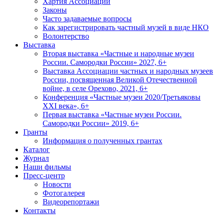
Хартия Ассоциации
Законы
Часто задаваемые вопросы
Как зарегистрировать частный музей в виде НКО
Волонтерство
Выставка
Вторая выставка «Частные и народные музеи
России. Самородки России» 2027, 6+
Выставка Ассоциации частных и народных музеев
России, посвященная Великой Отечественной
войне, в селе Орехово, 2021, 6+
Конференция «Частные музеи 2020/Третьяковы
XXI века», 6+
Первая выставка «Частные музеи России.
Самородки России» 2019, 6+
Гранты
Информация о полученных грантах
Каталог
Журнал
Наши фильмы
Пресс-центр
Новости
Фотогалерея
Видеорепортажи
Контакты