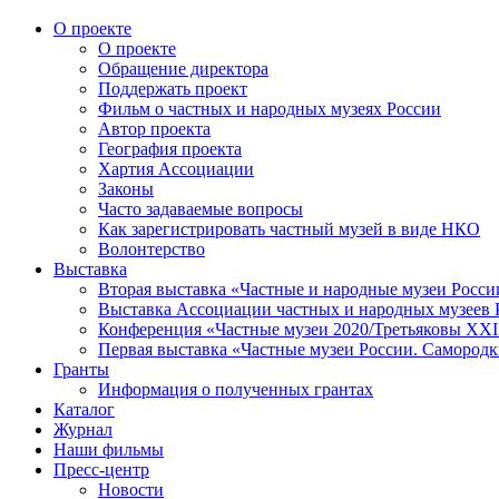
О проекте
О проекте
Обращение директора
Поддержать проект
Фильм о частных и народных музеях России
Автор проекта
География проекта
Хартия Ассоциации
Законы
Часто задаваемые вопросы
Как зарегистрировать частный музей в виде НКО
Волонтерство
Выставка
Вторая выставка «Частные и народные музеи Росси
Выставка Ассоциации частных и народных музеев Р
Конференция «Частные музеи 2020/Третьяковы XXI 
Первая выставка «Частные музеи России. Самородк
Гранты
Информация о полученных грантах
Каталог
Журнал
Наши фильмы
Пресс-центр
Новости