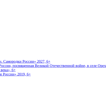
и. Самородки России» 2027, 6+
оссии, посвященная Великой Отечественной войне, в селе Орехо
века», 6+
и России» 2019, 6+