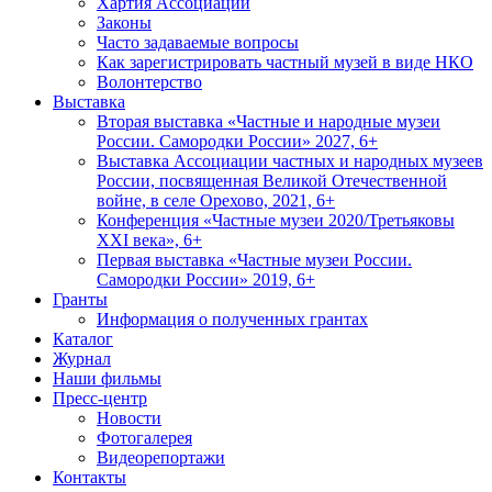
Хартия Ассоциации
Законы
Часто задаваемые вопросы
Как зарегистрировать частный музей в виде НКО
Волонтерство
Выставка
Вторая выставка «Частные и народные музеи
России. Самородки России» 2027, 6+
Выставка Ассоциации частных и народных музеев
России, посвященная Великой Отечественной
войне, в селе Орехово, 2021, 6+
Конференция «Частные музеи 2020/Третьяковы
XXI века», 6+
Первая выставка «Частные музеи России.
Самородки России» 2019, 6+
Гранты
Информация о полученных грантах
Каталог
Журнал
Наши фильмы
Пресс-центр
Новости
Фотогалерея
Видеорепортажи
Контакты