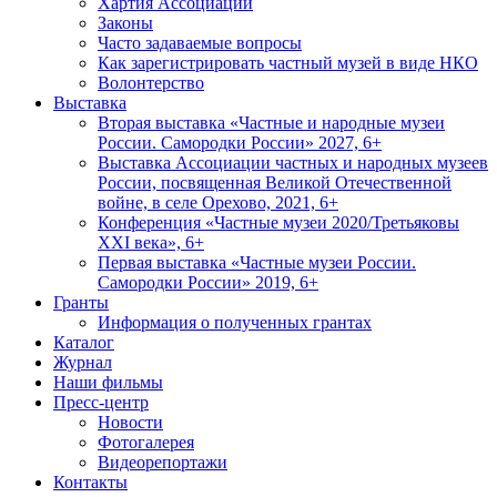
Хартия Ассоциации
Законы
Часто задаваемые вопросы
Как зарегистрировать частный музей в виде НКО
Волонтерство
Выставка
Вторая выставка «Частные и народные музеи
России. Самородки России» 2027, 6+
Выставка Ассоциации частных и народных музеев
России, посвященная Великой Отечественной
войне, в селе Орехово, 2021, 6+
Конференция «Частные музеи 2020/Третьяковы
XXI века», 6+
Первая выставка «Частные музеи России.
Самородки России» 2019, 6+
Гранты
Информация о полученных грантах
Каталог
Журнал
Наши фильмы
Пресс-центр
Новости
Фотогалерея
Видеорепортажи
Контакты