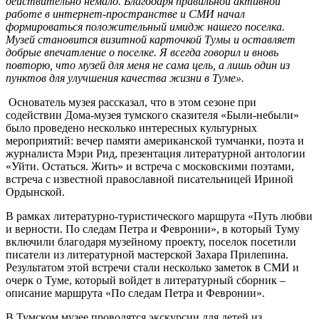
действительно немало. Благодаря правильной активной
работе в интернет-пространстве и СМИ начал
формироваться положительный имидж нашего поселка.
Музей становится визитной карточкой Тумы и оставляет
добрые впечатление о поселке. Я всегда говорил и вновь
повторю, что музей для меня не сама цель, а лишь один из
пунктов для улучшения качества жизни в Туме».
Основатель музея рассказал, что в этом сезоне при
содействии Дома-музея тумского сказителя «Были-небыли»
было проведено несколько интересных культурных
мероприятий: вечер памяти американской тумчанки, поэта и
журналиста Мэри Рид, презентация литературной антологии
«Уйти. Остаться. Жить» и встреча с московскими поэтами,
встреча с известной православной писательницей Ириной
Ордынской.
В рамках литературно-туристического маршрута «Путь любви
и верности. По следам Петра и Февронии», в который Туму
включили благодаря музейному проекту, поселок посетили
писатели из литературной мастерской Захара Прилепина.
Результатом этой встречи стали несколько заметок в СМИ и
очерк о Туме, который войдет в литературный сборник –
описание маршрута «По следам Петра и Февронии».
В Тумском музее проводятся экскурсии для детей из