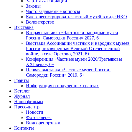
Хартия Ассоциации
Законы
Часто задаваемые вопросы
Как зарегистрировать частный музей в виде НКО
Волонтерство
Выставка
Вторая выставка «Частные и народные музеи
России. Самородки России» 2027, 6+
Выставка Ассоциации частных и народных музеев
России, посвященная Великой Отечественной
войне, в селе Орехово, 2021, 6+
Конференция «Частные музеи 2020/Третьяковы
XXI века», 6+
Первая выставка «Частные музеи России.
Самородки России» 2019, 6+
Гранты
Информация о полученных грантах
Каталог
Журнал
Наши фильмы
Пресс-центр
Новости
Фотогалерея
Видеорепортажи
Контакты