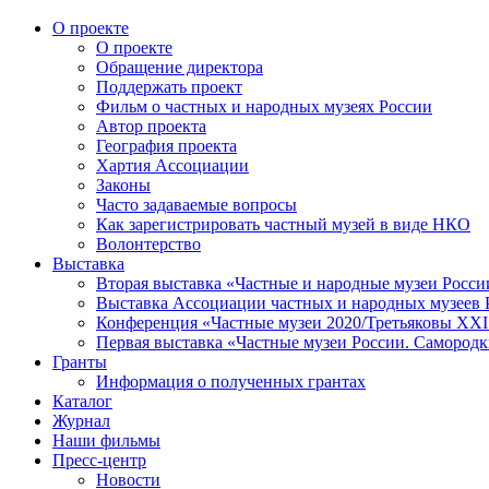
О проекте
О проекте
Обращение директора
Поддержать проект
Фильм о частных и народных музеях России
Автор проекта
География проекта
Хартия Ассоциации
Законы
Часто задаваемые вопросы
Как зарегистрировать частный музей в виде НКО
Волонтерство
Выставка
Вторая выставка «Частные и народные музеи Росси
Выставка Ассоциации частных и народных музеев Р
Конференция «Частные музеи 2020/Третьяковы XXI 
Первая выставка «Частные музеи России. Самородк
Гранты
Информация о полученных грантах
Каталог
Журнал
Наши фильмы
Пресс-центр
Новости