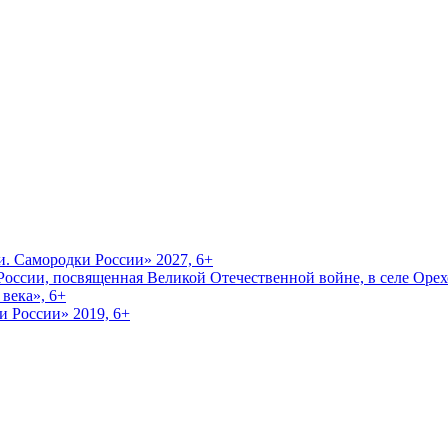
и. Самородки России» 2027, 6+
оссии, посвященная Великой Отечественной войне, в селе Орехо
века», 6+
и России» 2019, 6+