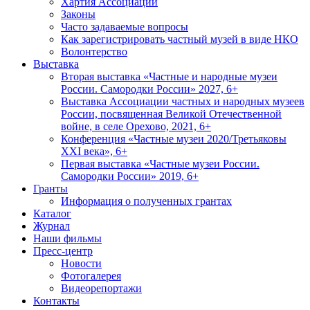
Хартия Ассоциации
Законы
Часто задаваемые вопросы
Как зарегистрировать частный музей в виде НКО
Волонтерство
Выставка
Вторая выставка «Частные и народные музеи
России. Самородки России» 2027, 6+
Выставка Ассоциации частных и народных музеев
России, посвященная Великой Отечественной
войне, в селе Орехово, 2021, 6+
Конференция «Частные музеи 2020/Третьяковы
XXI века», 6+
Первая выставка «Частные музеи России.
Самородки России» 2019, 6+
Гранты
Информация о полученных грантах
Каталог
Журнал
Наши фильмы
Пресс-центр
Новости
Фотогалерея
Видеорепортажи
Контакты