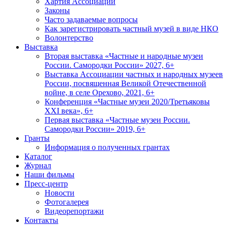
Хартия Ассоциации
Законы
Часто задаваемые вопросы
Как зарегистрировать частный музей в виде НКО
Волонтерство
Выставка
Вторая выставка «Частные и народные музеи
России. Самородки России» 2027, 6+
Выставка Ассоциации частных и народных музеев
России, посвященная Великой Отечественной
войне, в селе Орехово, 2021, 6+
Конференция «Частные музеи 2020/Третьяковы
XXI века», 6+
Первая выставка «Частные музеи России.
Самородки России» 2019, 6+
Гранты
Информация о полученных грантах
Каталог
Журнал
Наши фильмы
Пресс-центр
Новости
Фотогалерея
Видеорепортажи
Контакты