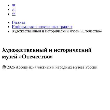
ru
en
ch
Главная
Информация о полученных грантах
Художественный и исторический музей «Отечество»
Художественный и исторический
музей «Отечество»
Ⓒ 2026 Ассоциация частных и народных музеев России