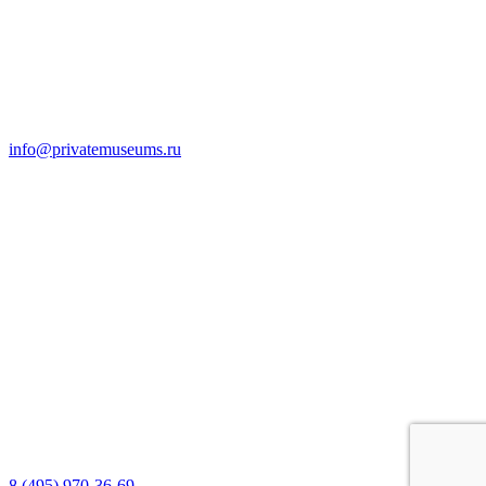
info@privatemuseums.ru
8 (495) 970-36-69